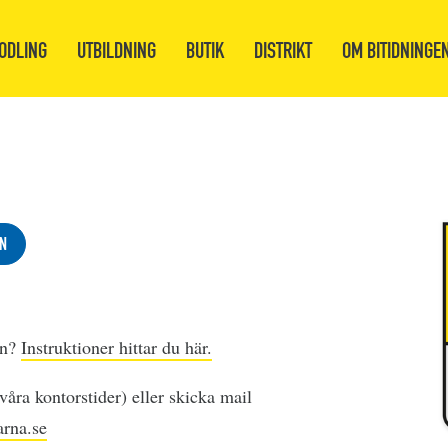
ODLING
UTBILDNING
BUTIK
DISTRIKT
OM BITIDNINGE
N
en?
Instruktioner hittar du här.
åra kontorstider) eller skicka mail
rna.se