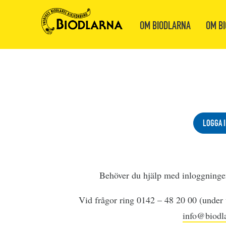
OM BIODLARNA
OM BI
LOGGA I
Behöver du hjälp med inloggning
Vid frågor ring 0142 – 48 20 00 (under v
info@biodla