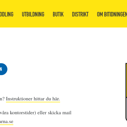
ODLING
UTBILDNING
BUTIK
DISTRIKT
OM BITIDNINGE
N
en?
Instruktioner hittar du här.
åra kontorstider) eller skicka mail
rna.se