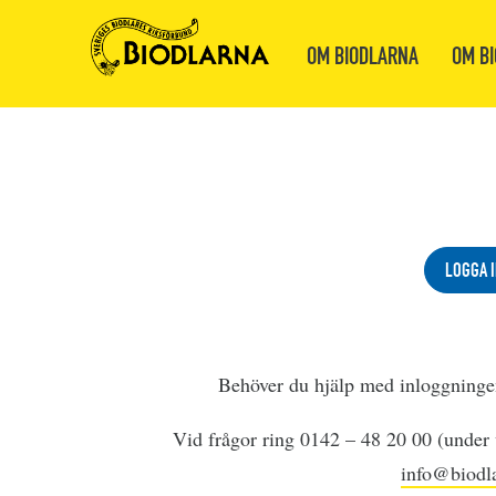
OM BIODLARNA
OM BI
LOGGA I
Behöver du hjälp med inloggning
Vid frågor ring 0142 – 48 20 00 (under v
info@biodla