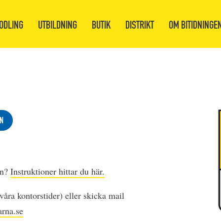
ODLING
UTBILDNING
BUTIK
DISTRIKT
OM BITIDNINGE
N
en?
Instruktioner hittar du här.
åra kontorstider) eller skicka mail
rna.se