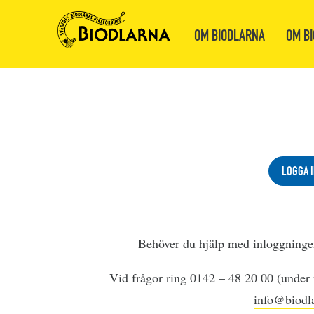
OM BIODLARNA
OM BI
LOGGA I
Behöver du hjälp med inloggning
Vid frågor ring 0142 – 48 20 00 (under v
info@biodla