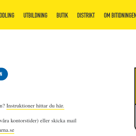
ODLING
UTBILDNING
BUTIK
DISTRIKT
OM BITIDNINGE
N
en?
Instruktioner hittar du här.
åra kontorstider) eller skicka mail
rna.se