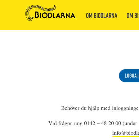
OM BIODLARNA
OM BI
LOGGA I
Behöver du hjälp med inloggning
Vid frågor ring 0142 – 48 20 00 (under v
info@biodla