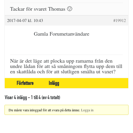
Tackar för svaret Thomas 🙂
2017-04-07 kl. 10:43
#19912
Gamla Forumetanvändare
När är det läge att plocka upp ramarna från den
undre lådan för att så småningom flytta upp dem till
en skattlåda och för att slutligen smälta ut vaxet?
Författare
Inlägg
Visar 4 inlägg - 1 till 4 (av 4 totalt)
Du måste vara inloggad för att svara på detta ämne.
Logga in