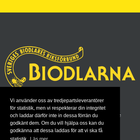
Sveriges Biodlares Riksförbund
Vi använder oss av tredjepartsleverantörer
Borgmästaregatan 26, 596 34 Skänninge
för statistik, men vi respekterar din integritet
Telefon 0142- 48 20 00, E-post: info@biodlarna.se
och laddar därför inte in dessa förrän du
godkänt dem. Om du vill hjälpa oss kan du
Köpvillkor för medlemskap
godkänna att dessa laddas för att vi ska få
statistik.
Läs mer