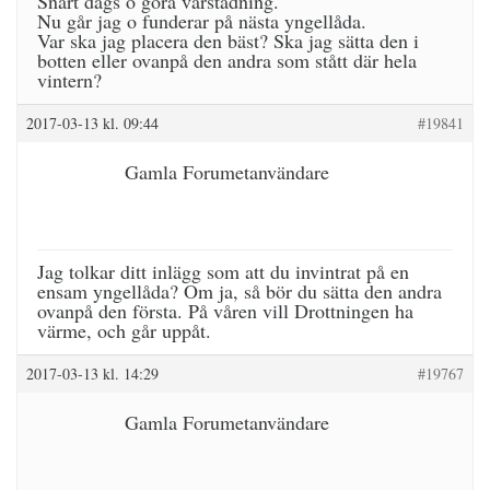
Snart dags o göra vårstädning.
Nu går jag o funderar på nästa yngellåda.
Var ska jag placera den bäst? Ska jag sätta den i
botten eller ovanpå den andra som stått där hela
vintern?
2017-03-13 kl. 09:44
#19841
Gamla Forumetanvändare
Jag tolkar ditt inlägg som att du invintrat på en
ensam yngellåda? Om ja, så bör du sätta den andra
ovanpå den första. På våren vill Drottningen ha
värme, och går uppåt.
2017-03-13 kl. 14:29
#19767
Gamla Forumetanvändare