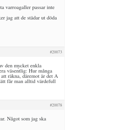
a varroagaller passar inte
r jag att de städar ut döda
#20073
g av den mycket enkla
era väsentlig: Hur många
 att räkna, däremot är det A
tt får man alltid värdefull
#20078
rar. Något som jag ska