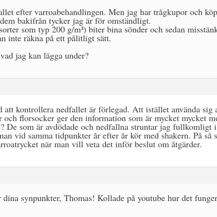
llet efter varroabehandlingen. Men jag har trågkupor och köpt
 dem bakifrån tycker jag är för omständligt.
sorter som typ 200 g/m³) biter bina sönder och sedan misstänke
n inte räkna på ett pålitligt sätt.
vad jag kan lägga under?
 att kontrollera nedfallet är förlegad. Att istället använda si
 och florsocker ger den information som är mycket mycket m
n? De som är avdödade och nedfallna struntar jag fullkomligt i
man vid samma tidpunkter år efter år kör med shakern. På så sä
rroatrycket när man vill veta det inför beslut om åtgärder.
ör dina synpunkter, Thomas! Kollade på youtube hur det funge