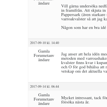
ändare
Vill gärna undersöka nedfa
in framifrån. Att skjuta in
Pappersark (även starkare 
varroakvalster så att jag ka
Någon som har en bra idé 
2017-09-10 kl. 14:40
Gamla
Jag anser att hela idén med
Forumetanv
metoden med varroashaker
ändare
kvalster finns kvar i kupa
och O för god bihälsa att 
vetskap om det aktuella va
2017-09-14 kl. 06:44
Gamla
Mycket intressant, tack f
Forumetanv
försöka nästa år.
ändare