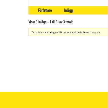
Författare
Inlägg
Visar 3 inlägg - 1 till 3 (av 3 totalt)
Du måste vara inloggad för att svara på detta ämne.
Logga in