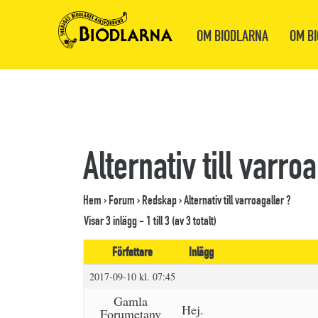
OM BIODLARNA
OM BI
Alternativ till varro
Hem
›
Forum
›
Redskap
›
Alternativ till varroagaller ?
Visar 3 inlägg - 1 till 3 (av 3 totalt)
Författare
Inlägg
2017-09-10 kl. 07:45
Gamla
Hej.
Forumetanv