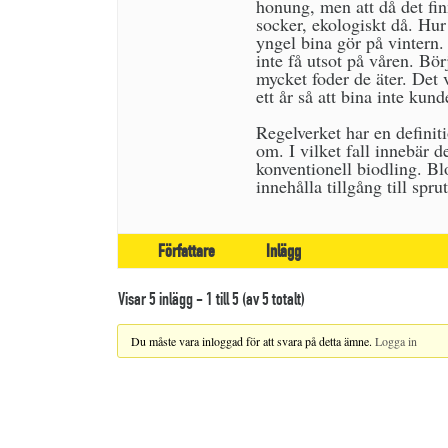
honung, men att då det fin
socker, ekologiskt då. Hur
yngel bina gör på vintern
inte få utsot på våren. Bö
mycket foder de äter. Det 
ett år så att bina inte kun
Regelverket har en definit
om. I vilket fall innebär d
konventionell biodling. Bl
innehålla tillgång till spru
Författare
Inlägg
Visar 5 inlägg - 1 till 5 (av 5 totalt)
Du måste vara inloggad för att svara på detta ämne.
Logga in