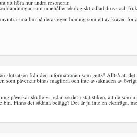
ant att höra hur andra resonerar.
erblandningar som innehåller ekologiskt odlad druv- och frukt
nvintra sina bin på deras egen honung som ett av kraven för a
en slutsatsen från den informationen som getts? Alltså att det är
n som påverkar binas magflora och inte avsaknaden av övriga
 påverkar skulle vi redan se det i statistiken, att de som invi
re bin. Finns det sådana belägg? Det är ju inte en ekofråga, 