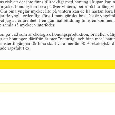
ns risk att det inte finns tillräckligt med honung i kupan ka
 mycket honung kan leva på över vintern, beror på hur lång v
. Om bina ynglar mycket lite på vintern kan de ha nästan bara
rjar de yngla ordentligt först i mars går det bra. Det är ynge
vet jag av erfarenhet. I en gammal bitidning finns en komment
de samla så mycket vinterfoder.
ion på vad som är ekologisk honungsproduktion, bra eller dåligt
et att honungen därifrån är mer ”naturlig” och bina mer ”naturl
omstertillgången för bina skall vara mer än 50 % ekologisk, 
tade rapsfält t ex.