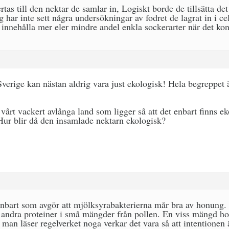
rtas till den nektar de samlar in, Logiskt borde de tillsätta det 
 har inte sett några undersökningar av fodret de lagrat in i cel
t innehålla mer eler mindre andel enkla sockerarter när det ko
erige kan nästan aldrig vara just ekologisk! Hela begreppet är
i vårt vackert avlånga land som ligger så att det enbart finns e
Hur blir då den insamlade nektarn ekologisk?
enbart som avgör att mjölksyrabakterierna mår bra av honung.
 andra proteiner i små mängder från pollen. En viss mängd ho
an läser regelverket noga verkar det vara så att intentionen ä