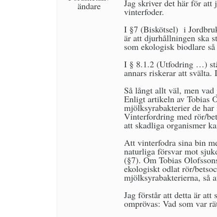
Jag skriver det här för att
ändare
vinterfoder.
I §7 (Biskötsel) i Jordbru
är att djurhållningen ska 
som ekologisk biodlare så l
I § 8.1.2 (Utfodring …) st
annars riskerar att svälta
Så långt allt väl, men vad
Enligt artikeln av Tobias 
mjölksyrabakterier de har 
Vinterfordring med rör/bet
att skadliga organismer ka
Att vinterfodra sina bin m
naturliga försvar mot sjuk
(§7). Om Tobias Olofssons r
ekologiskt odlat rör/betso
mjölksyrabakterierna, så at
Jag förstår att detta är a
omprövas: Vad som var rätt