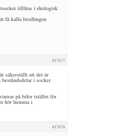
socker tillåtas i ekologisk
tt få kalla biodlingen
#17677
 säkerställt att det är
 beståndsdelar i socker
ntrar på bifor istället för
men hör hemma i
#17678