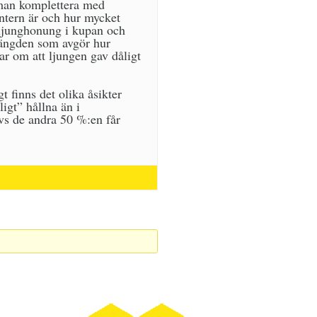
n man komplettera med
intern är och hur mycket
 ljunghonung i kupan och
lmängden som avgör hur
ar om att ljungen gav dåligt
 finns det olika åsikter
igt” hållna än i
dvs de andra 50 %:en får