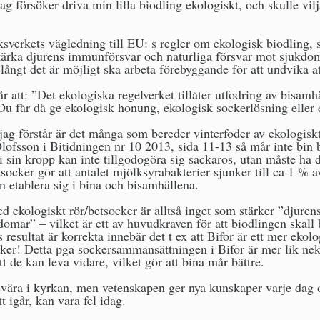
 jag försöker driva min lilla biodling ekologiskt, och skulle vil
ksverkets vägledning till EU: s regler om ekologisk biodling, s
stärka djurens immunförsvar och naturliga försvar mot sjukdo
ångt det är möjligt ska arbeta förebyggande för att undvika att
år att: ”Det ekologiska regelverket tillåter utfodring av bisam
. Du får då ge ekologisk honung, ekologisk sockerlösning eller 
 jag förstår är det många som bereder vinterfoder av ekologiskt
Olofsson i Bitidningen nr 10 2013, sida 11-13 så mår inte bin 
i sin kropp kan inte tillgodogöra sig sackaros, utan måste ha d
socker gör att antalet mjölksyrabakterier sjunker till ca 1 % a
n etablera sig i bina och bisamhällena.
ed ekologiskt rör/betsocker är alltså inget som stärker ”djur
domar” – vilket är ett av huvudkraven för att biodlingen skall
esultat är korrekta innebär det t ex att Bifor är ett mer ekolo
cker! Detta pga sockersammansättningen i Bifor är mer lik nekt
t de kan leva vidare, vilket gör att bina mår bättre.
tt svära i kyrkan, men vetenskapen ger nya kunskaper varje dag
 igår, kan vara fel idag.