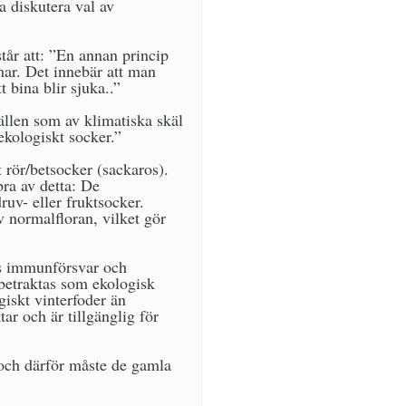
ja diskutera val av
tår att: ”En annan princip
mar. Det innebär att man
 bina blir sjuka..”
hällen som av klimatiska skäl
ekologiskt socker.”
 rör/betsocker (sackaros).
bra av detta: De
ruv- eller fruktsocker.
v normalfloran, vilket gör
ens immunförsvar och
 betraktas som ekologisk
giskt vinterfoder än
ar och är tillgänglig för
 och därför måste de gamla