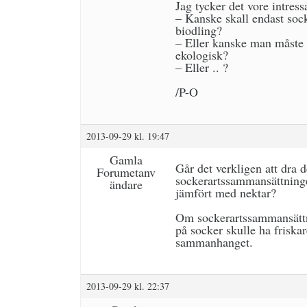
Jag tycker det vore intress
– Kanske skall endast sock
biodling?
– Eller kanske man måste i
ekologisk?
– Eller .. ?
/P-O
2013-09-29 kl. 19:47
Gamla
Går det verkligen att dra d
Forumetanv
sockerartssammansättninge
ändare
jämfört med nektar?
Om sockerartssammansättning
på socker skulle ha friska
sammanhanget.
2013-09-29 kl. 22:37