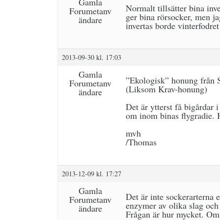
Gamla
Normalt tillsätter bina inve
Forumetanv
ger bina rörsocker, men jag
ändare
invertas borde vinterfodre
2013-09-30 kl. 17:03
Gamla
”Ekologisk” honung från Sv
Forumetanv
(Liksom Krav-honung)
ändare
Det är ytterst få bigårdar 
om inom binas flygradie. 
mvh
/Thomas
2013-12-09 kl. 17:27
Gamla
Det är inte sockerarterna 
Forumetanv
enzymer av olika slag och
ändare
Frågan är hur mycket. Om m