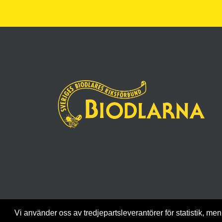
Vi använder oss av tredjepartsleverantörer för statistik, men 