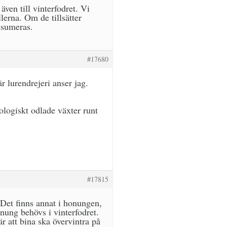
även till vinterfodret. Vi
lerna. Om de tillsätter
nsumeras.
#17680
 lurendrejeri anser jag.
kologiskt odlade växter runt
#17815
 Det finns annat i honungen,
nung behövs i vinterfodret.
r att bina ska övervintra på