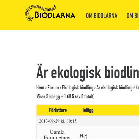
OM BIODLARNA
OM BI
Är ekologisk biodli
Hem
›
Forum
›
Ekologisk biodling
›
Är ekologisk biodling ek
Visar 5 inlägg - 1 till 5 (av 5 totalt)
Författare
Inlägg
2013-09-29 kl. 19:15
Gamla
Hej
Forumetanv