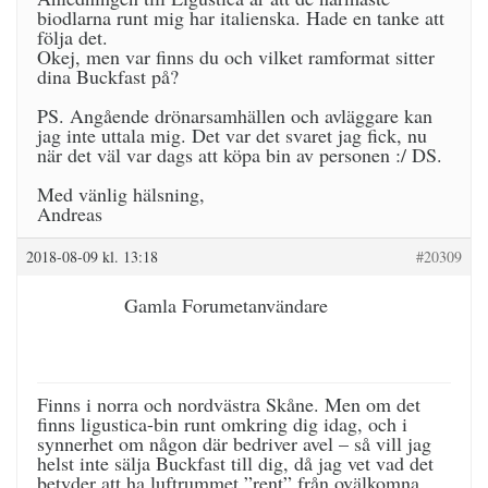
biodlarna runt mig har italienska. Hade en tanke att
följa det.
Okej, men var finns du och vilket ramformat sitter
dina Buckfast på?
PS. Angående drönarsamhällen och avläggare kan
jag inte uttala mig. Det var det svaret jag fick, nu
när det väl var dags att köpa bin av personen :/ DS.
Med vänlig hälsning,
Andreas
2018-08-09 kl. 13:18
#20309
Gamla Forumetanvändare
Finns i norra och nordvästra Skåne. Men om det
finns ligustica-bin runt omkring dig idag, och i
synnerhet om någon där bedriver avel – så vill jag
helst inte sälja Buckfast till dig, då jag vet vad det
betyder att ha luftrummet ”rent” från ovälkomna