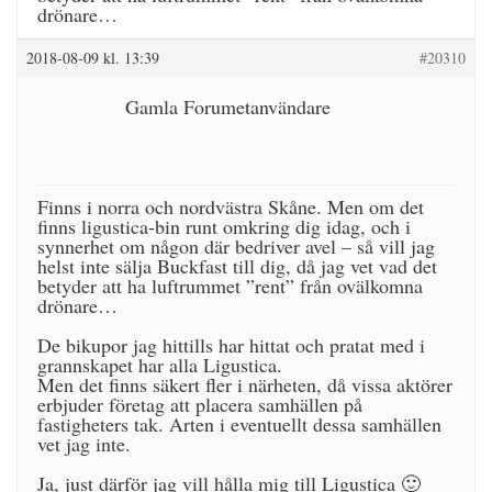
drönare…
2018-08-09 kl. 13:39
#20310
Gamla Forumetanvändare
Finns i norra och nordvästra Skåne. Men om det
finns ligustica-bin runt omkring dig idag, och i
synnerhet om någon där bedriver avel – så vill jag
helst inte sälja Buckfast till dig, då jag vet vad det
betyder att ha luftrummet ”rent” från ovälkomna
drönare…
De bikupor jag hittills har hittat och pratat med i
grannskapet har alla Ligustica.
Men det finns säkert fler i närheten, då vissa aktörer
erbjuder företag att placera samhällen på
fastigheters tak. Arten i eventuellt dessa samhällen
vet jag inte.
Ja, just därför jag vill hålla mig till Ligustica 🙂