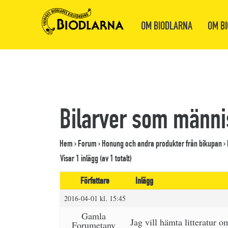
OM BIODLARNA
OM BI
Bilarver som männ
Hem
›
Forum
›
Honung och andra produkter från bikupan
›
Visar 1 inlägg (av 1 totalt)
Författare
Inlägg
2016-04-01 kl. 15:45
Gamla
Jag vill hämta litteratur o
Forumetanv