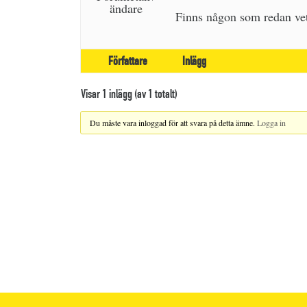
ändare
Finns någon som redan ve
Författare
Inlägg
Visar 1 inlägg (av 1 totalt)
Du måste vara inloggad för att svara på detta ämne.
Logga in