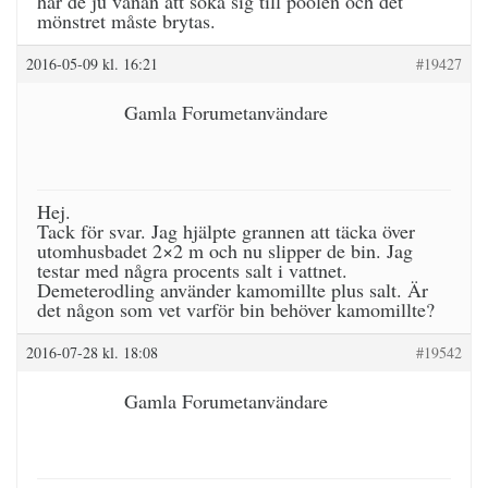
har de ju vanan att söka sig till poolen och det
mönstret måste brytas.
2016-05-09 kl. 16:21
#19427
Gamla Forumetanvändare
Hej.
Tack för svar. Jag hjälpte grannen att täcka över
utomhusbadet 2×2 m och nu slipper de bin. Jag
testar med några procents salt i vattnet.
Demeterodling använder kamomillte plus salt. Är
det någon som vet varför bin behöver kamomillte?
2016-07-28 kl. 18:08
#19542
Gamla Forumetanvändare