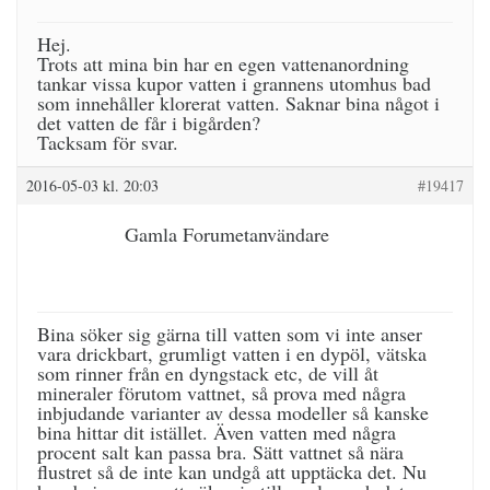
Hej.
Trots att mina bin har en egen vattenanordning
tankar vissa kupor vatten i grannens utomhus bad
som innehåller klorerat vatten. Saknar bina något i
det vatten de får i bigården?
Tacksam för svar.
2016-05-03 kl. 20:03
#19417
Gamla Forumetanvändare
Bina söker sig gärna till vatten som vi inte anser
vara drickbart, grumligt vatten i en dypöl, vätska
som rinner från en dyngstack etc, de vill åt
mineraler förutom vattnet, så prova med några
inbjudande varianter av dessa modeller så kanske
bina hittar dit istället. Även vatten med några
procent salt kan passa bra. Sätt vattnet så nära
flustret så de inte kan undgå att upptäcka det. Nu