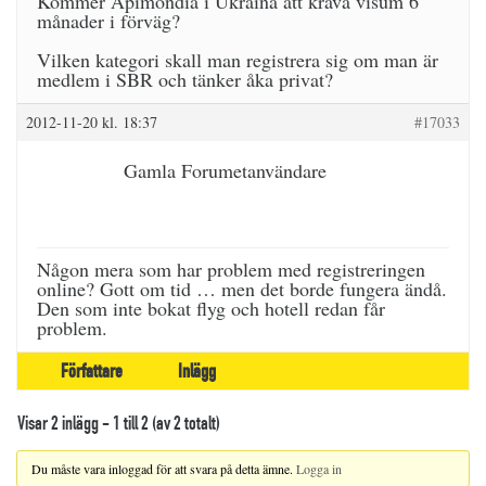
Kommer Apimondia i Ukraina att kräva visum 6
månader i förväg?
Vilken kategori skall man registrera sig om man är
medlem i SBR och tänker åka privat?
2012-11-20 kl. 18:37
#17033
Gamla Forumetanvändare
Någon mera som har problem med registreringen
online? Gott om tid … men det borde fungera ändå.
Den som inte bokat flyg och hotell redan får
problem.
Författare
Inlägg
Visar 2 inlägg - 1 till 2 (av 2 totalt)
Du måste vara inloggad för att svara på detta ämne.
Logga in