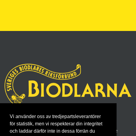
Sveriges Biodlares Riksförbund
Vi använder oss av tredjepartsleverantörer
Borgmästaregatan 26, 596 34 Skänninge
för statistik, men vi respekterar din integritet
Telefon 0142- 48 20 00, E-post: info@biodlarna.se
och laddar därför inte in dessa förrän du