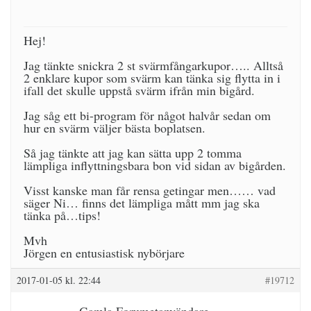
Hej!
Jag tänkte snickra 2 st svärmfångarkupor….. Alltså
2 enklare kupor som svärm kan tänka sig flytta in i
ifall det skulle uppstå svärm ifrån min bigård.
Jag såg ett bi-program för något halvår sedan om
hur en svärm väljer bästa boplatsen.
Så jag tänkte att jag kan sätta upp 2 tomma
lämpliga inflyttningsbara bon vid sidan av bigården.
Visst kanske man får rensa getingar men…… vad
säger Ni… finns det lämpliga mått mm jag ska
tänka på…tips!
Mvh
Jörgen en entusiastisk nybörjare
2017-01-05 kl. 22:44
#19712