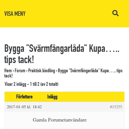
VISA MENY
Bygga "Svärmfångarlåda" Kupa…..
tips tack!
Hem
›
Forum
›
Praktisk biodling
›
Bygga "Svärmfångarlåda" Kupa….. tips
tack!
Visar 2 inlägg - 1 till 2 (av 2 totalt)
Författare
Inlägg
2017-01-05 kl. 18:42
#15255
Gamla Forumetanvändare