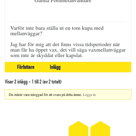
Gamla Forumetanvändare
Varför inte bara ställa ut en tom kupa med
mellanväggar?
Jag har för mig att det finns vissa tidsperioder när
man får ha öppet vax, det vill säga vaxmellanväggar
som inte är skyddat eller kapslat.
Författare
Inlägg
Visar 2 inlägg - 1 till 2 (av 2 totalt)
Du måste vara inloggad för att svara på detta ämne.
Logga in