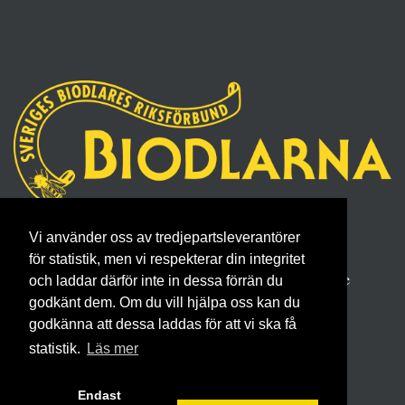
Sveriges Biodlares Riksförbund
Vi använder oss av tredjepartsleverantörer
Borgmästaregatan 26, 596 34 Skänninge
för statistik, men vi respekterar din integritet
Telefon 0142- 48 20 00, E-post: info@biodlarna.se
och laddar därför inte in dessa förrän du
godkänt dem. Om du vill hjälpa oss kan du
Köpvillkor för medlemskap
godkänna att dessa laddas för att vi ska få
statistik.
Läs mer
Endast