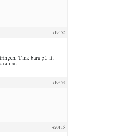
#19552
tringen. Tänk bara på att
a ramar.
#19553
#20115