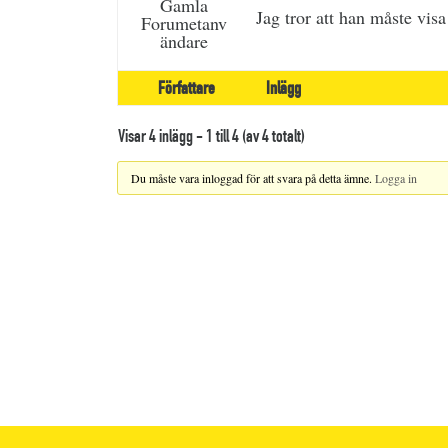
Gamla
Jag tror att han måste visa
Forumetanv
ändare
Författare
Inlägg
Visar 4 inlägg - 1 till 4 (av 4 totalt)
Du måste vara inloggad för att svara på detta ämne.
Logga in