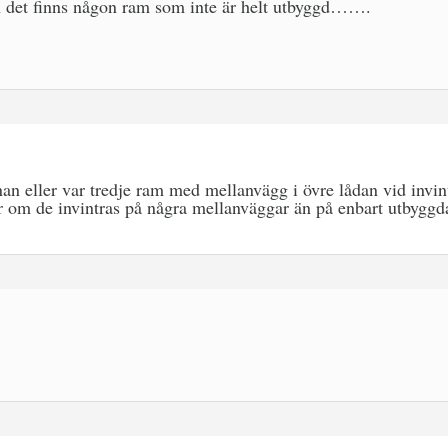
ch det finns någon ram som inte är helt utbyggd…….
nan eller var tredje ram med mellanvägg i övre lådan vid invin
er om de invintras på några mellanväggar än på enbart utbyggd