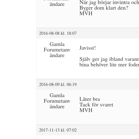
När jag börjar invintra o
ändare
Byger dom klart den?
MVH
2016-08-08 kl. 18:07
Gamla
Javisst!
Forumetanv
ändare
Själv ger jag ibland varan
bina behöver lite mer fod
2016-08-09 kl. 06:19
Gamla
Låter bra
Forumetanv
Tack för svaret
ändare
MVH
2017-11-13 kl. 07:02