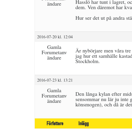
Hasslö har tunt i lagret, 
ändare
dem. Ven däremot har kva
Hur ser det ut på andra stä
2016-07-20 kl. 12:04
Gamla
Är nybörjare men våra tre
Forumetanv
jag hur ett samhälle kasta
ändare
Stockholm.
2016-07-23 kl. 13:21
Gamla
Den långa kylan efter mids
Forumetanv
sensommar nu lär ju inte 
ändare
könsmogen), och då är det
Författare
Inlägg