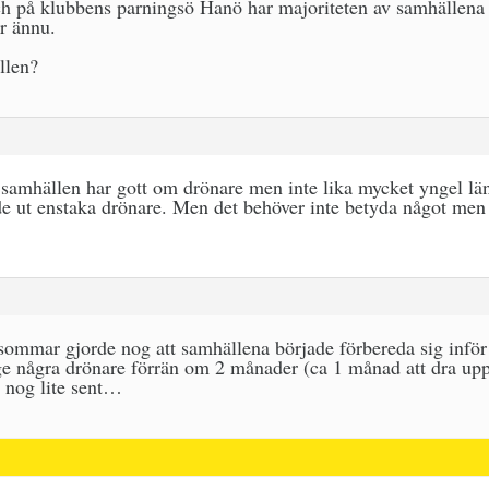
och på klubbens parningsö Hanö har majoriteten av samhällena
r ännu.
llen?
 samhällen har gott om drönare men inte lika mycket yngel l
de ut enstaka drönare. Men det behöver inte betyda något men v
ommar gjorde nog att samhällena började förbereda sig inför v
ge några drönare förrän om 2 månader (ca 1 månad att dra upp
 nog lite sent…