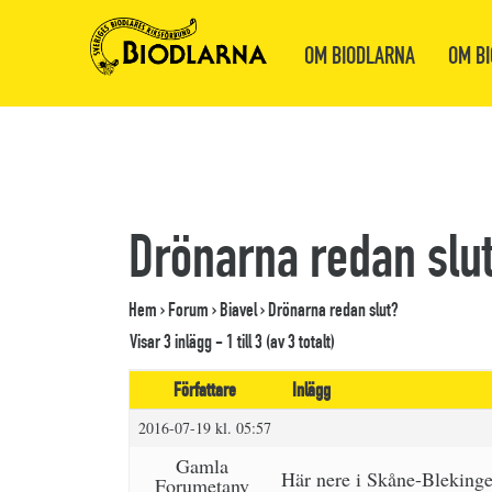
OM BIODLARNA
OM BI
Drönarna redan slu
Hem
›
Forum
›
Biavel
›
Drönarna redan slut?
Visar 3 inlägg - 1 till 3 (av 3 totalt)
Författare
Inlägg
2016-07-19 kl. 05:57
Gamla
Här nere i Skåne-Blekinge 
Forumetanv