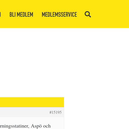
N
BLI MEDLEM
MEDLEMSSERVICE
#15195
arningsstatiner, Aspö och