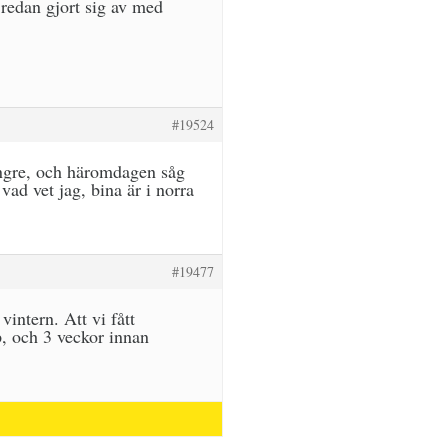
 redan gjort sig av med
#19524
ängre, och häromdagen såg
ad vet jag, bina är i norra
#19477
intern. Att vi fått
, och 3 veckor innan