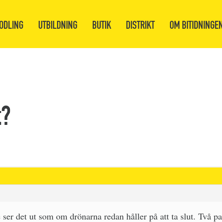
ODLING
UTBILDNING
BUTIK
DISTRIKT
OM BITIDNINGE
t?
ser det ut som om drönarna redan håller på att ta slut. Två p