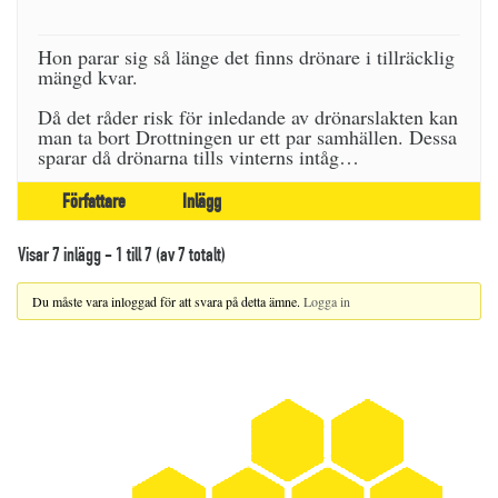
Hon parar sig så länge det finns drönare i tillräcklig
mängd kvar.
Då det råder risk för inledande av drönarslakten kan
man ta bort Drottningen ur ett par samhällen. Dessa
sparar då drönarna tills vinterns intåg…
Författare
Inlägg
Visar 7 inlägg - 1 till 7 (av 7 totalt)
Du måste vara inloggad för att svara på detta ämne.
Logga in