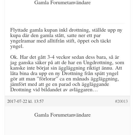
Gamla Forumetanvändare
Flyttade gamla kupan inkl drottning, ställde upp ny
kupa där den gamla stått, satte ner ett par
yngelramar med alltifrån stift, öppet och täckt
yngel.
Ok. Har det gått 3-4 veckor sedan dess bara, så är
jag ganska säker på att de har en Ungdrottning, som
kanske inte börjat sin äggläggning riktigt ännu. Att
låta bina dra upp en ny Drottning från spätt yngel
gör att man ”förlorar” ca en månads äggläggning,
jämfört med att ge en parad och äggläggande
Drottning vid bildandet av avläggaren…
2017-07-22 kl. 13:57
#20013
Gamla Forumetanvändare