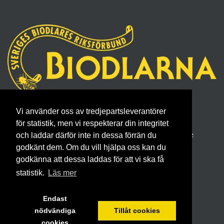
Sveriges Biodlares Riksförbund
Vi använder oss av tredjepartsleverantörer
Borgmästaregatan 26, 596 34 Skänninge
för statistik, men vi respekterar din integritet
Telefon 0142- 48 20 00, E-post: info@biodlarna.se
och laddar därför inte in dessa förrän du
godkänt dem. Om du vill hjälpa oss kan du
Köpvillkor för medlemskap
godkänna att dessa laddas för att vi ska få
statistik.
Läs mer
Endast
nödvändiga
Tillåt cookies
cookies