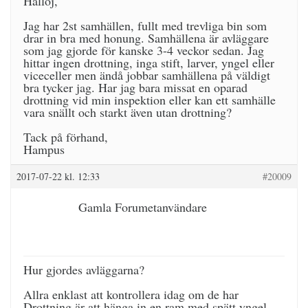
Halloj,
Jag har 2st samhällen, fullt med trevliga bin som
drar in bra med honung. Samhällena är avläggare
som jag gjorde för kanske 3-4 veckor sedan. Jag
hittar ingen drottning, inga stift, larver, yngel eller
viceceller men ändå jobbar samhällena på väldigt
bra tycker jag. Har jag bara missat en oparad
drottning vid min inspektion eller kan ett samhälle
vara snällt och starkt även utan drottning?
Tack på förhand,
Hampus
2017-07-22 kl. 12:33
#20009
Gamla Forumetanvändare
Hur gjordes avläggarna?
Allra enklast att kontrollera idag om de har
Drottning är att hänga in en ram med spätt yngel.