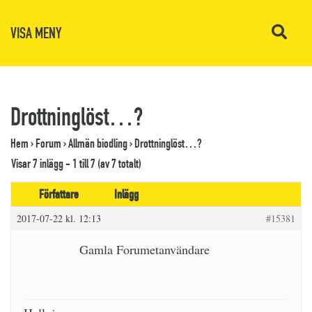
VISA MENY
Drottninglöst…?
Hem
›
Forum
›
Allmän biodling
›
Drottninglöst…?
Visar 7 inlägg - 1 till 7 (av 7 totalt)
Författare
Inlägg
2017-07-22 kl. 12:13
#15381
Gamla Forumetanvändare