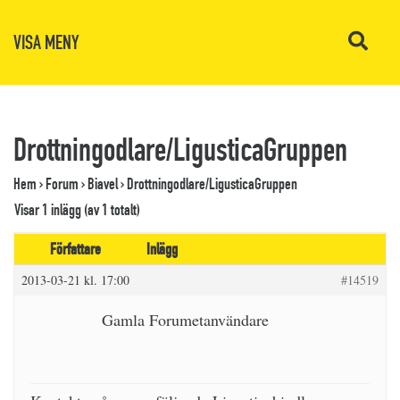
VISA MENY
Drottningodlare/LigusticaGruppen
Hem
›
Forum
›
Biavel
›
Drottningodlare/LigusticaGruppen
Visar 1 inlägg (av 1 totalt)
Författare
Inlägg
2013-03-21 kl. 17:00
#14519
Gamla Forumetanvändare