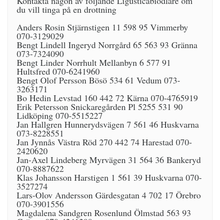
Kontakta någon av följande Ligusticabiodlare om
du vill tinga på en drottning
Anders Rosin Stjärnstigen 11 598 95 Vimmerby
070-3129029
Bengt Lindell Ingeryd Norrgård 65 563 93 Gränna
073-7324090
Bengt Linder Norrhult Mellanbyn 6 577 91
Hultsfred 070-6241960
Bengt Olof Persson Bösö 534 61 Vedum 073-
3263171
Bo Hedin Levstad 160 442 72 Kärna 070-4765919
Erik Petersson Snickaregården Pl 5255 531 90
Lidköping 070-5515227
Jan Hallgren Hunnerydsvägen 7 561 46 Huskvarna
073-8228551
Jan Jynnås Västra Röd 270 442 74 Harestad 070-
2420620
Jan-Axel Lindeberg Myrvägen 31 564 36 Bankeryd
070-8887622
Klas Johansson Harstigen 1 561 39 Huskvarna 070-
3527274
Lars-Olov Andersson Gärdesgatan 4 702 17 Örebro
070-3901556
Magdalena Sandgren Rosenlund Ölmstad 563 93