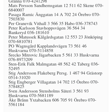
Gränna 070-4241298
Mats Persson Sandhemsgatan 12 511 62 Skene 070-
6840007
Pasaga Ramic Änggatan 14 A 702 24 Örebro 070-
7503830
Per Granevik Vithall 3 566 35 Habo 036-378743
Peter Karlsson Stavhoppsvägen 36 564 34
Bankeryd 036-181610
Peter Matussek Kålgårdsgatan 12 553 23 Jönköping
070-6810781
PO Wagnsgård Kapplandsvägen 73 561 46
Huskvarna 070-5114858
Srecko Mitrovic Jägarbacken 5 561 33 Huskvarna
076-8973209
Sten-Erik Falk Malmgatan 48 562 42 Taberg 036-
52495
Stig Andersson Flakeberg Persg. 1 467 94 Grästorp
0514-31020
Stig Engberger Villagatan 14 702 15 Örebro 070-
5784825
Sven Andersson Stensholms Säteri 3 561 93
Huskvarna 070-5681189
Åke Brånn Yxtabacken 606 705 91 Örebro 070-
5561184