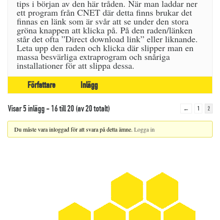
tips i början av den här tråden. När man laddar ner
ett program från CNET där detta finns brukar det
finnas en länk som är svår att se under den stora
gröna knappen att klicka på. På den raden/länken
står det ofta ”Direct download link” eller liknande.
Leta upp den raden och klicka där slipper man en
massa besvärliga extraprogram och snåriga
installationer för att slippa dessa.
Författare
Inlägg
Visar 5 inlägg - 16 till 20 (av 20 totalt)
←
1
2
Du måste vara inloggad för att svara på detta ämne.
Logga in