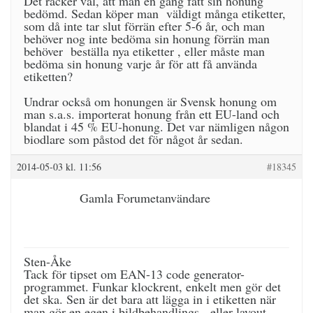
Det räcker väl, att man en gång fått sin honung
bedömd. Sedan köper man väldigt många etiketter,
som då inte tar slut förrän efter 5-6 år, och man
behöver nog inte bedöma sin honung förrän man
behöver beställa nya etiketter , eller måste man
bedöma sin honung varje år för att få använda
etiketten?
Undrar också om honungen är Svensk honung om
man s.a.s. importerat honung från ett EU-land och
blandat i 45 % EU-honung. Det var nämligen någon
biodlare som påstod det för något år sedan.
2014-05-03 kl. 11:56
#18345
Gamla Forumetanvändare
Sten-Åke
Tack för tipset om EAN-13 code generator-
programmet. Funkar klockrent, enkelt men gör det
det ska. Sen är det bara att lägga in i etiketten när
man gör en egen i bildbehandlings-, eller layout-