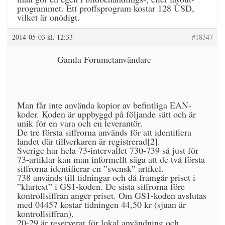
programmet. Ett proffsprogram kostar 128 USD,
vilket är onödigt.
2014-05-03 kl. 12:33
#18347
Gamla Forumetanvändare
Man får inte använda kopior av befintliga EAN-
koder. Koden är uppbyggd på följande sätt och är
unik för en vara och en leverantör.
De tre första siffrorna används för att identifiera
landet där tillverkaren är registrerad[2].
Sverige har hela 73-intervallet 730-739 så just för
73-artiklar kan man informellt säga att de två första
siffrorna identifierar en ”svensk” artikel.
738 används till tidningar och då framgår priset i
”klartext” i GS1-koden. De sista siffrorna före
kontrollsiffran anger priset. Om GS1-koden avslutas
med 04457 kostar tidningen 44,50 kr (sjuan är
kontrollsiffran).
20-29 är reserverat för lokal användning och