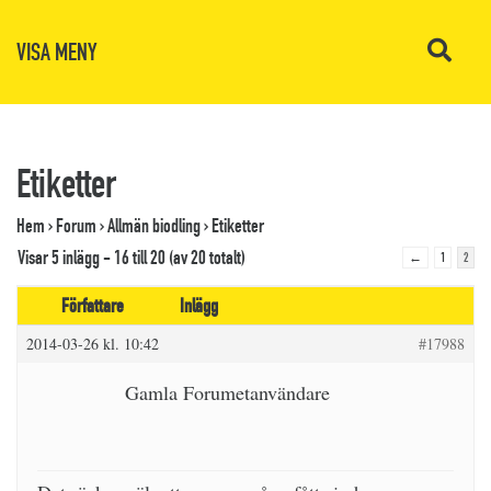
VISA MENY
Etiketter
Hem
›
Forum
›
Allmän biodling
›
Etiketter
Visar 5 inlägg - 16 till 20 (av 20 totalt)
←
1
2
Författare
Inlägg
2014-03-26 kl. 10:42
#17988
Gamla Forumetanvändare