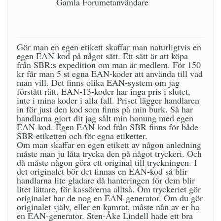
Gamla Forumetanvändare
Gör man en egen etikett skaffar man naturligtvis en
egen EAN-kod på något sätt. Ett sätt är att köpa
från SBR:s expedition om man är medlem. För 150
kr får man 5 st egna EAN-koder att använda till vad
man vill. Det finns olika EAN-system om jag
förstått rätt. EAN-13-koder har inga pris i slutet,
inte i mina koder i alla fall. Priset lägger handlaren
in för just den kod som finns på min burk. Så har
handlarna gjort dit jag sålt min honung med egen
EAN-kod. Egen EAN-kod från SBR finns för både
SBR-etiketten och för egna etiketter.
Om man skaffar en egen etikett av någon anledning
måste man ju låta trycka den på något tryckeri. Och
då måste någon göra ett original till tryckningen. I
det originalet bör det finnas en EAN-kod så blir
handlarna lite gladare då hanteringen för dem blir
litet lättare, för kassörerna alltså. Om tryckeriet gör
originalet har de nog en EAN-generator. Om du gör
originalet själv, eller en kamrat, måste nån av er ha
en EAN-generator. Sten-Åke Lindell hade ett bra