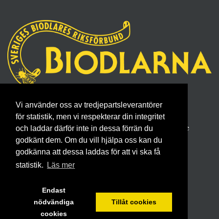
Sveriges Biodlares Riksförbund
Vi använder oss av tredjepartsleverantörer
Borgmästaregatan 26, 596 34 Skänninge
för statistik, men vi respekterar din integritet
Telefon 0142- 48 20 00, E-post: info@biodlarna.se
och laddar därför inte in dessa förrän du
godkänt dem. Om du vill hjälpa oss kan du
Köpvillkor för medlemskap
godkänna att dessa laddas för att vi ska få
statistik.
Läs mer
Endast
nödvändiga
Tillåt cookies
cookies