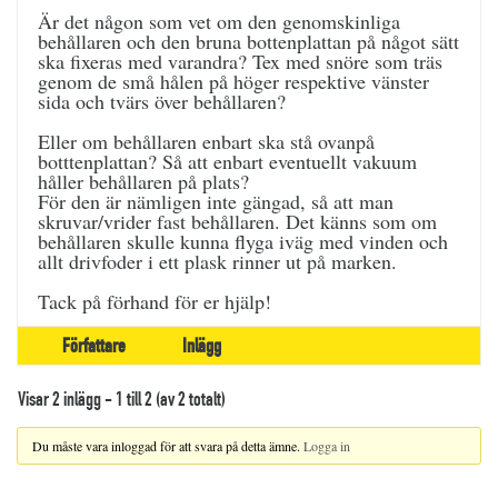
Är det någon som vet om den genomskinliga
behållaren och den bruna bottenplattan på något sätt
ska fixeras med varandra? Tex med snöre som träs
genom de små hålen på höger respektive vänster
sida och tvärs över behållaren?
Eller om behållaren enbart ska stå ovanpå
botttenplattan? Så att enbart eventuellt vakuum
håller behållaren på plats?
För den är nämligen inte gängad, så att man
skruvar/vrider fast behållaren. Det känns som om
behållaren skulle kunna flyga iväg med vinden och
allt drivfoder i ett plask rinner ut på marken.
Tack på förhand för er hjälp!
Författare
Inlägg
Visar 2 inlägg - 1 till 2 (av 2 totalt)
Du måste vara inloggad för att svara på detta ämne.
Logga in