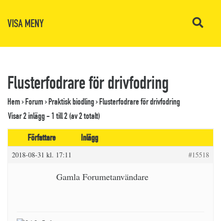
VISA MENY
Flusterfodrare för drivfodring
Hem
›
Forum
›
Praktisk biodling
›
Flusterfodrare för drivfodring
Visar 2 inlägg - 1 till 2 (av 2 totalt)
Författare
Inlägg
2018-08-31 kl. 17:11
#15518
Gamla Forumetanvändare