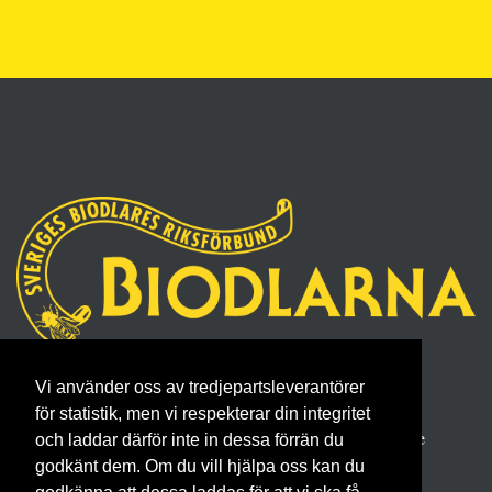
Sveriges Biodlares Riksförbund
Vi använder oss av tredjepartsleverantörer
Borgmästaregatan 26, 596 34 Skänninge
för statistik, men vi respekterar din integritet
Telefon 0142- 48 20 00, E-post: info@biodlarna.se
och laddar därför inte in dessa förrän du
godkänt dem. Om du vill hjälpa oss kan du
Köpvillkor för medlemskap