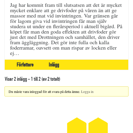
Jag har kommit fram till slutsatsen att det är mycket
mycket enklare att ge drivfoder på våren än att ge
massor med mat vid invintringen. Var gränsen går
för lagom giva vid invintringen får man själv
studera ut under en flerårsperiod i aktuell bigård. På
köpet får man den goda effekten att drivfoder gör
just det med Drottningen och samhället, den driver
fram äggläggning. Det gör inte fulla och kalla
foderramar, oavsett om man rispar av locken eller
ej…
Författare
Inlägg
Visar 2 inlägg - 1 till 2 (av 2 totalt)
Du måste vara inloggad för att svara på detta ämne.
Logga in