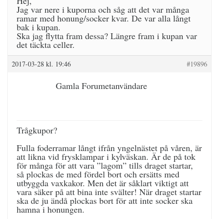
Hej,
Jag var nere i kuporna och såg att det var många
ramar med honung/socker kvar. De var alla långt
bak i kupan.
Ska jag flytta fram dessa? Längre fram i kupan var
det täckta celler.
2017-03-28 kl. 19:46
#19896
Gamla Forumetanvändare
Trågkupor?
Fulla foderramar långt ifrån yngelnästet på våren, är
att likna vid frysklampar i kylväskan. Är de på tok
för många för att vara ”lagom” tills draget startar,
så plockas de med fördel bort och ersätts med
utbyggda vaxkakor. Men det är såklart viktigt att
vara säker på att bina inte svälter! När draget startar
ska de ju ändå plockas bort för att inte socker ska
hamna i honungen.