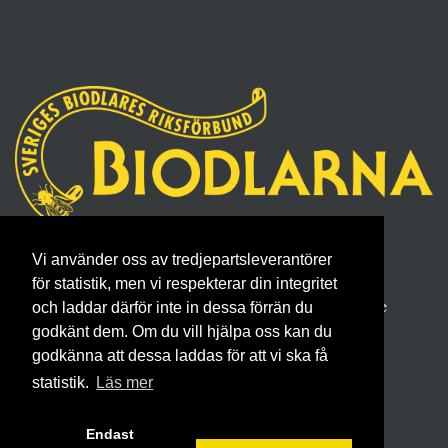
Sveriges Biodlares Riksförbund
Vi använder oss av tredjepartsleverantörer
Borgmästaregatan 26, 596 34 Skänninge
för statistik, men vi respekterar din integritet
Telefon 0142- 48 20 00, E-post: info@biodlarna.se
och laddar därför inte in dessa förrän du
godkänt dem. Om du vill hjälpa oss kan du
Köpvillkor för medlemskap
godkänna att dessa laddas för att vi ska få
statistik.
Läs mer
Endast