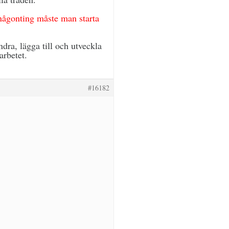
l någonting måste man starta
.
dra, lägga till och utveckla
arbetet.
#16182