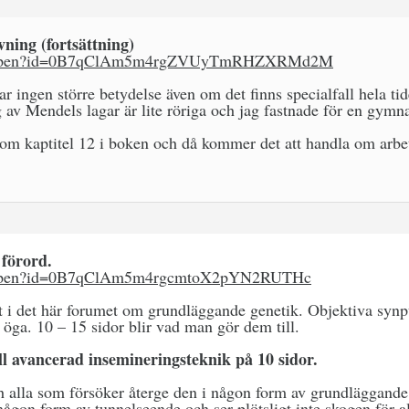
ning (fortsättning)
com/open?id=0B7qClAm5m4rgZVUyTmRHZXRMd2M
ar ingen större betydelse även om det finns specialfall hela ti
 av Mendels lagar är lite röriga och jag fastnade för en gymn
m kaptitel 12 i boken och då kommer det att handla om arbet
 förord.
om/open?id=0B7qClAm5m4rgcmtoX2pYN2RUTHc
got i det här forumet om grundläggande genetik. Objektiva synp
 öga. 10 – 15 sidor blir vad man gör dem till.
ill avancerad insemineringsteknik på 10 sidor.
h alla som försöker återge den i någon form av grundläggande
någon form av tunnelseende och ser plötsligt inte skogen för al