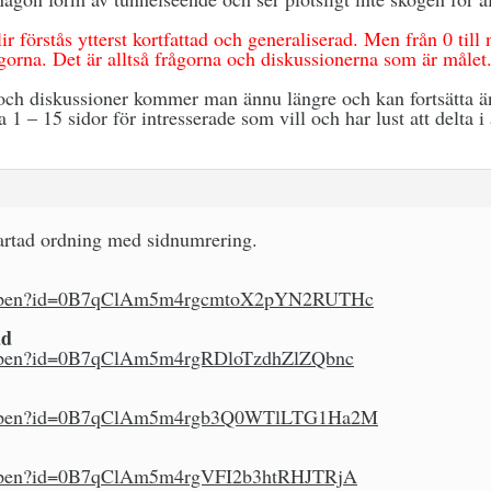
ir förstås ytterst kortfattad och generaliserad. Men från 0 til
ågorna. Det är alltså frågorna och diskussionerna som är målet
och diskussioner kommer man ännu längre och kan fortsätta än
 1 – 15 sidor för intresserade som vill och har lust att delta i 
välartad ordning med sidnumrering.
om/open?id=0B7qClAm5m4rgcmtoX2pYN2RUTHc
ad
m/open?id=0B7qClAm5m4rgRDloTzdhZlZQbnc
om/open?id=0B7qClAm5m4rgb3Q0WTlLTG1Ha2M
m/open?id=0B7qClAm5m4rgVFI2b3htRHJTRjA