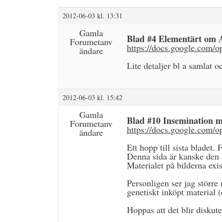
2012-06-03 kl. 13:31
Gamla
Blad #4 Elementärt om 
Forumetanv
https://docs.google.c
ändare
Lite detaljer bl a samlat o
2012-06-03 kl. 15:42
Gamla
Blad #10 Insemination 
Forumetanv
https://docs.google.c
ändare
Ett hopp till sista bladet
Denna sida är kanske den s
Materialet på bilderna ex
Personligen ser jag större
genetiskt inköpt material 
Hoppas att det blir diskute