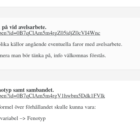
 på vid avelsarbete.
m/open?id=0B7qClAm5m4rgZ05idjZ0cVI4Wnc
lika källor angående eventuella faror med avelsarbete.
 mera man bör tänka på, info välkomnas förstås.
notyp samt sambandet.
om/open?id=0B7qClAm5m4rgV1hwbm5Ddk1FVlk
ormel över förhållandet skulle kunna vara:
variabel –> Fenotyp