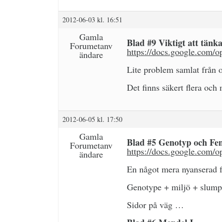
2012-06-03 kl. 16:51
Gamla
Blad #9 Viktigt att tänka
Forumetanv
https://docs.google.co
ändare
Lite problem samlat från o
Det finns säkert flera och
2012-06-05 kl. 17:50
Gamla
Blad #5 Genotyp och Fe
Forumetanv
https://docs.google.c
ändare
En något mera nyanserad f
Genotype + miljö + slump
Sidor på väg …