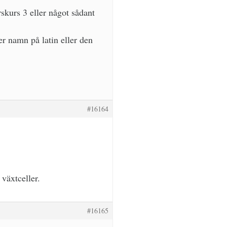
skurs 3 eller något sådant
r namn på latin eller den
#16164
 växtceller.
#16165