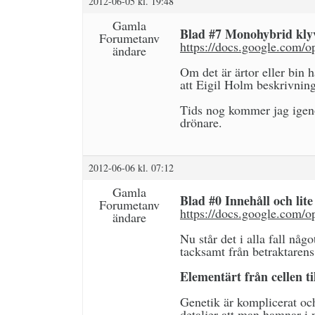
2012-06-05 kl. 19:48
Gamla
Blad #7 Monohybrid klyv
Forumetanv
https://docs.google.
ändare
Om det är ärtor eller bin h
att Eigil Holm beskrivning
Tids nog kommer jag igeno
drönare.
2012-06-06 kl. 07:12
Gamla
Blad #0 Innehåll och lite
Forumetanv
https://docs.google.c
ändare
Nu står det i alla fall nå
tacksamt från betraktarens
Elementärt från cellen t
Genetik är komplicerat oc
detaljer att man hamnar i 