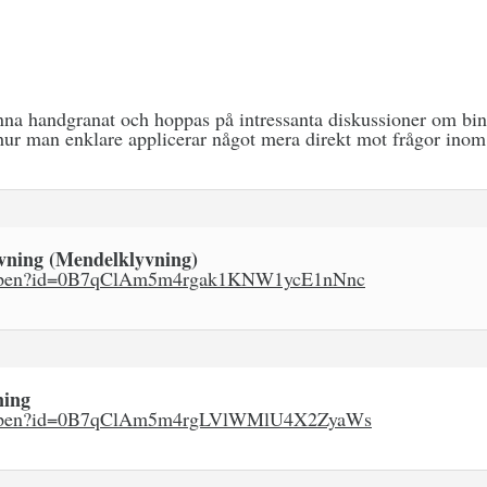
enna handgranat och hoppas på intressanta diskussioner om bin
 hur man enklare applicerar något mera direkt mot frågor inom
vning (Mendelklyvning)
om/open?id=0B7qClAm5m4rgak1KNW1ycE1nNnc
ning
om/open?id=0B7qClAm5m4rgLVlWMlU4X2ZyaWs