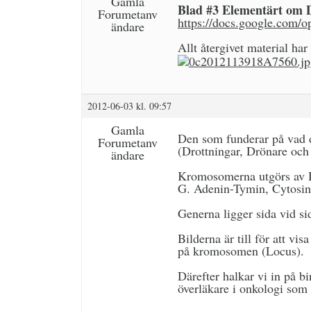
Gamla
Blad #3 Elementärt om 
Forumetanv
https://docs.google.c
ändare
Allt återgivet material har
2012-06-03 kl. 09:57
Gamla
Den som funderar på vad de
Forumetanv
(Drottningar, Drönare och 
ändare
Kromosomerna utgörs av DN
G. Adenin-Tymin, Cytosin
Generna ligger sida vid s
Bilderna är till för att v
på kromosomen (Locus).
Därefter halkar vi in på 
överläkare i onkologi som 