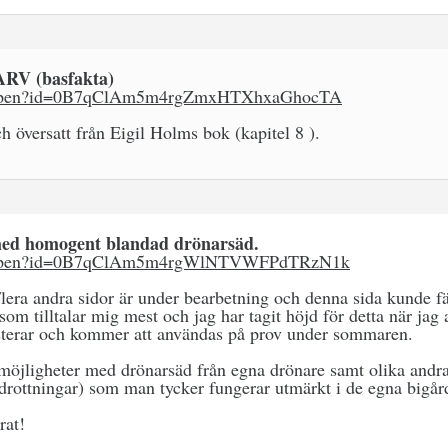
ARV (basfakta)
om/open?id=0B7qClAm5m4rgZmxHTXhxaGhocTA
ch översatt från Eigil Holms bok (kapitel 8 ).
med homogent blandad drönarsäd.
om/open?id=0B7qClAm5m4rgWlNTVWFPdTRzN1k
. Flera andra sidor är under bearbetning och denna sida kunde 
om tilltalar mig mest och jag har tagit höjd för detta när jag 
isterar och kommer att användas på prov under sommaren.
 möjligheter med drönarsäd från egna drönare samt olika andra 
(drottningar) som man tycker fungerar utmärkt i de egna bigår
rat!