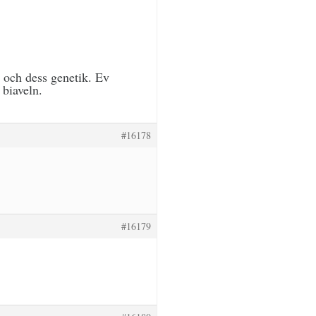
 och dess genetik. Ev
 biaveln.
#16178
#16179