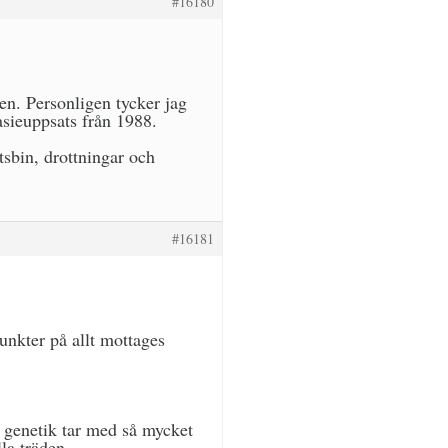
#16180
den. Personligen tycker jag
asieuppsats från 1988.
sbin, drottningar och
#16181
unkter på allt mottages
 genetik tar med så mycket
la träden.