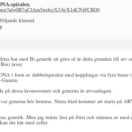
DNA-spiralen.
om/open?id=0B7qClAm5m4rgX3AyX1dCNjFCR00
 följande klausul.
tta har med Bi genetik att göra så är detta grunden till arv 
Bin) ärver.
A i form av dubbelspiralen med kopplingar via fyra baser (
-Guanin.
ida på dessa kromosomer och generna är arvsanlagen.
isa var generna hör hemma. Nästa blad kommer att starta på AR
binas genetik. Men jag måste läsa på först och stämma av med 
kan det här med celler.