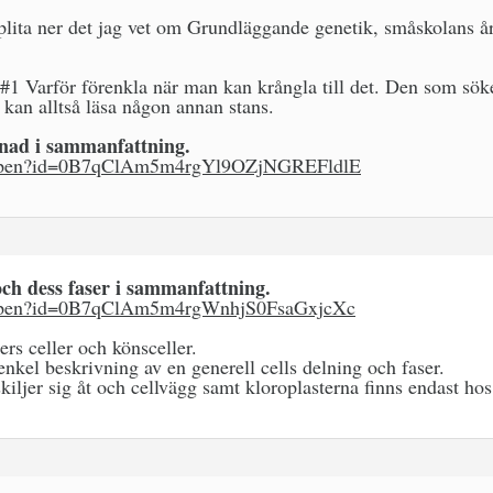
 plita ner det jag vet om Grundläggande genetik, småskolans år
#1 Varför förenkla när man kan krångla till det. Den som söke
 kan alltså läsa någon annan stans.
nad i sammanfattning.
m/open?id=0B7qClAm5m4rgYl9OZjNGREFldlE
och dess faser i sammanfattning.
m/open?id=0B7qClAm5m4rgWnhjS0FsaGxjcXc
ers celler och könsceller.
enkel beskrivning av en generell cells delning och faser.
kiljer sig åt och cellvägg samt kloroplasterna finns endast hos