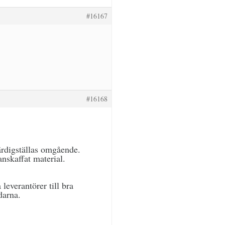
#16167
#16168
färdigställas omgående.
anskaffat material.
leverantörer till bra
darna.