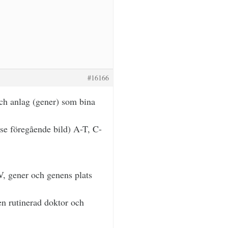
#16166
och anlag (gener) som bina
se föregående bild) A-T, C-
V, gener och genens plats
en rutinerad doktor och