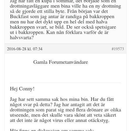
Jag har fått en kupa i sommar, det började som en
drottningavläggare men bina ville ha en ny drottning
så de gjorde ett stilla byte. Från början var det
Buckfast som jag antar är randiga på bakkroppen
men nu har det dykt upp en hel del med halva
bakkroppen svart, se bild. De ser också spetsigare
ut i bakkroppen. Kan nån förklara varför de är
halvsvarta?
2016-08-28 kl. 07:34
#19573
Gamla Forumetanvändare
Hej Conny!
Jag har sett samma sak hos mina bin. Har du fått
något svar på detta? Jag har antagit att det är
drottningen som parat sig med flera drönare av olika
utseende, men det skulle vara skönt att veta säkert
att det inte är något virus eller annat otäckstyg.
Här finns en diskussion om samma sak: