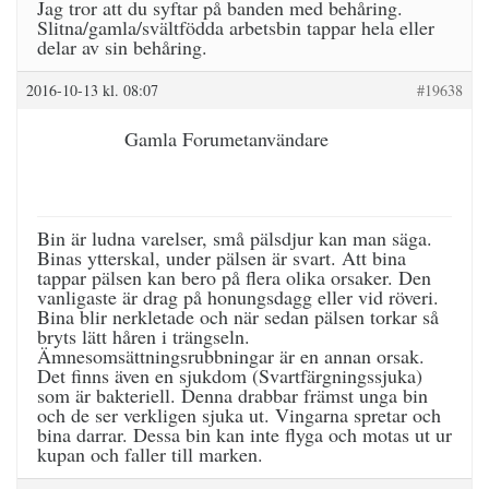
Jag tror att du syftar på banden med behåring.
Slitna/gamla/svältfödda arbetsbin tappar hela eller
delar av sin behåring.
2016-10-13 kl. 08:07
#19638
Gamla Forumetanvändare
Bin är ludna varelser, små pälsdjur kan man säga.
Binas ytterskal, under pälsen är svart. Att bina
tappar pälsen kan bero på flera olika orsaker. Den
vanligaste är drag på honungsdagg eller vid röveri.
Bina blir nerkletade och när sedan pälsen torkar så
bryts lätt håren i trängseln.
Ämnesomsättningsrubbningar är en annan orsak.
Det finns även en sjukdom (Svartfärgningssjuka)
som är bakteriell. Denna drabbar främst unga bin
och de ser verkligen sjuka ut. Vingarna spretar och
bina darrar. Dessa bin kan inte flyga och motas ut ur
kupan och faller till marken.