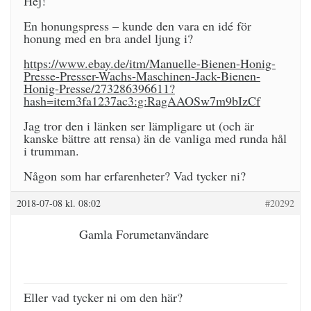
Hej!
En honungspress – kunde den vara en idé för
honung med en bra andel ljung i?
https://www.ebay.de/itm/Manuelle-Bienen-Honig-
Presse-Presser-Wachs-Maschinen-Jack-Bienen-
Honig-Presse/273286396611?
hash=item3fa1237ac3:g:RagAAOSw7m9bIzCf
Jag tror den i länken ser lämpligare ut (och är
kanske bättre att rensa) än de vanliga med runda hål
i trumman.
Någon som har erfarenheter? Vad tycker ni?
2018-07-08 kl. 08:02
#20292
Gamla Forumetanvändare
Eller vad tycker ni om den här?