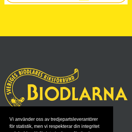
Sveriges Biodlares Riksförbund
Vi använder oss av tredjepartsleverantörer
Borgmästaregatan 26, 596 34 Skänninge
för statistik, men vi respekterar din integritet