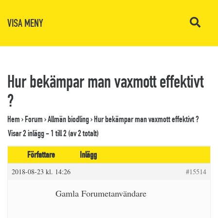
VISA MENY
Hur bekämpar man vaxmott effektivt
?
Hem
›
Forum
›
Allmän biodling
›
Hur bekämpar man vaxmott effektivt ?
Visar 2 inlägg - 1 till 2 (av 2 totalt)
Författare
Inlägg
2018-08-23 kl. 14:26
#15514
Gamla Forumetanvändare