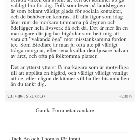
väldigt bra för dig. Folk som lever på landsbygden
är som bekant väldigt glada för sociala kontakter,
och de behöver en kontrast till alla ligor som idag
åker runt de mörkare timmarna på dygnen och
ödelägger hela livsverk då och då. Det är mer än en
markägare där jag har bigårdar som bett mig att
vara ett ”vakande öga” mot misstänksamma fordon
tex. Som Biodlare är man ju ofta ute på väldigt
tidiga morgnar, eller sena kvällar den ljusare halvan
av året, och ofta på folktomma platser.
Det är ytterst ytterst få markägare som är motvilliga
till att upplåta en bigård, och väldigt väldigt vanligt
att de, eller någon de känner vill ha fler bisamhällen
än du tänkt dig.
2017-09-15 kl. 05:37
#20079
Gamla Forumetanvändare
Tack Bo och Thomas för input.