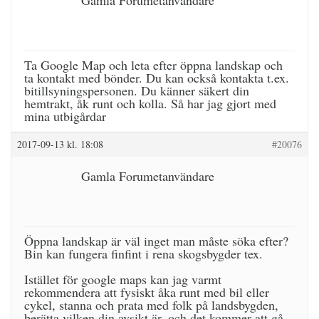
Gamla Forumetanvändare
Ta Google Map och leta efter öppna landskap och
ta kontakt med bönder. Du kan också kontakta t.ex.
bitillsyningspersonen. Du känner säkert din
hemtrakt, åk runt och kolla. Så har jag gjort med
mina utbigårdar
2017-09-13 kl. 18:08
#20076
Gamla Forumetanvändare
Öppna landskap är väl inget man måste söka efter?
Bin kan fungera finfint i rena skogsbygder tex.
Istället för google maps kan jag varmt
rekommendera att fysiskt åka runt med bil eller
cykel, stanna och prata med folk på landsbygden,
berätta vilken din avsikt är, och det kommer att gå