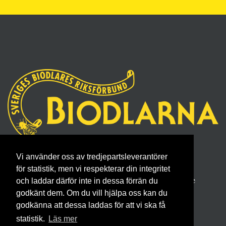
Sveriges Biodlares Riksförbund
Vi använder oss av tredjepartsleverantörer
Borgmästaregatan 26, 596 34 Skänninge
för statistik, men vi respekterar din integritet
Telefon 0142- 48 20 00, E-post: info@biodlarna.se
och laddar därför inte in dessa förrän du
godkänt dem. Om du vill hjälpa oss kan du
Köpvillkor för medlemskap
godkänna att dessa laddas för att vi ska få
statistik.
Läs mer