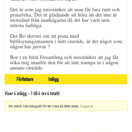
Det är som jag misstänker att man får fara runt och
prata/reka, Det är glädjande att höra att det inte är
motstånd från markägarna då det har varit min
största farhåga.
Det Bo skriver om att prata med
bitillsyningsmannen i mitt område, är det något som
någon har provat ?
Bor i en bität församling och misstänker att jag får
söka mig utanför den för att inte trampa in i någon
annans område.
Författare
Inlägg
Visar 4 inlägg - 1 till 4 (av 4 totalt)
Du måste vara inloggad för att svara på detta ämne.
Logga in