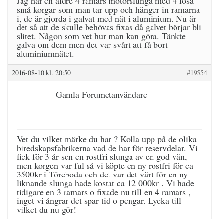
Jag har en äldre 4 ramars motorslunga med 4 lösa
små korgar som man tar upp och hänger in ramarna
i, de är gjorda i galvat med nät i aluminium. Nu är
det så att de skulle behövas fixas då galvet börjar bli
slitet. Någon som vet hur man kan göra. Tänkte
galva om dem men det var svårt att få bort
aluminiumnätet.
2016-08-10 kl. 20:50
#19554
Gamla Forumetanvändare
Vet du vilket märke du har ? Kolla upp på de olika
biredskapsfabrikerna vad de har för reservdelar. Vi
fick för 3 år sen en rostfri slunga av en god vän,
men korgen var ful så vi köpte en ny rostfri för ca
3500kr i Töreboda och det var det värt för en ny
liknande slunga hade kostat ca 12 000kr . Vi hade
tidigare en 3 ramars o fixade nu till en 4 ramars ,
inget vi ångrar det spar tid o pengar. Lycka till
vilket du nu gör!