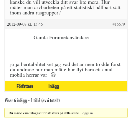
kanske du vill utveckla ditt svar lite mera. Hur
mäter man arvbarheten på ett statistiskt hållbart sätt
inom andra rasgrupper?
2012-09-08 kl. 15:46
#16679
Gamla Forumetanvändare
jo ja heritabilitet vet jag vad det är men trodde först
du undrade hur man mätte hur flyttbara ett antal
mobila herrar var 😀
Författare
Inlägg
Visar 6 inlägg - 1 till 6 (av 6 totalt)
Du måste vara inloggad för att svara på detta ämne.
Logga in