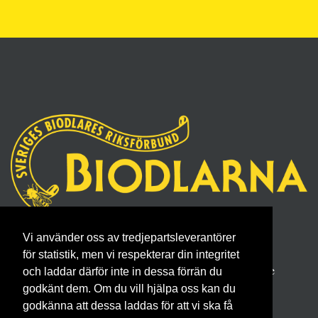
Sveriges Biodlares Riksförbund
Vi använder oss av tredjepartsleverantörer
Borgmästaregatan 26, 596 34 Skänninge
för statistik, men vi respekterar din integritet
Telefon 0142- 48 20 00, E-post: info@biodlarna.se
och laddar därför inte in dessa förrän du
godkänt dem. Om du vill hjälpa oss kan du
Köpvillkor för medlemskap
godkänna att dessa laddas för att vi ska få