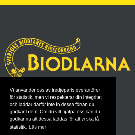
Sveriges Biodlares Riksförbund
Vi använder oss av tredjepartsleverantörer
Borgmästaregatan 26, 596 34 Skänninge
för statistik, men vi respekterar din integritet
Telefon 0142- 48 20 00, E-post: info@biodlarna.se
och laddar därför inte in dessa förrän du
godkänt dem. Om du vill hjälpa oss kan du
Köpvillkor för medlemskap
godkänna att dessa laddas för att vi ska få
statistik.
Läs mer