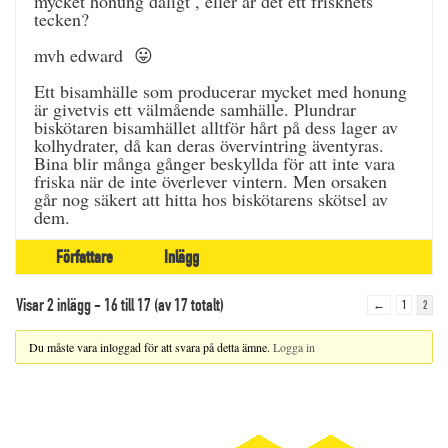
mycket honung dåligt , eller är det ett friskhets
tecken?
mvh edward 😛
Ett bisamhälle som producerar mycket med honung
är givetvis ett välmående samhälle. Plundrar
biskötaren bisamhället alltför hårt på dess lager av
kolhydrater, då kan deras övervintring äventyras.
Bina blir många gånger beskyllda för att inte vara
friska när de inte överlever vintern. Men orsaken
går nog säkert att hitta hos biskötarens skötsel av
dem.
Författare
Inlägg
Visar 2 inlägg - 16 till 17 (av 17 totalt)
←
1
2
Du måste vara inloggad för att svara på detta ämne.
Logga in