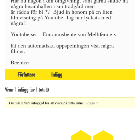
Har du någon i din omgivning, som gärna skulle ha
några bisamhällen i sin trädgård men
är rädda för bi ?? Bjud in honom på en liten
filmvisning på Youtube. Jag har lyckats med
några!!
Youtube.se Einraumsbeute von Mellifera e.v
låt den automatiska uppspelningen visa några
filmer.
Beenice
Författare
Inlägg
Visar 1 inlägg (av 1 totalt)
Du måste vara inloggad för att svara på detta ämne.
Logga in