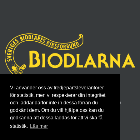
Sveriges Biodlares Riksförbund
Vi använder oss av tredjepartsleverantörer
Borgmästaregatan 26, 596 34 Skänninge
för statistik, men vi respekterar din integritet
Telefon 0142- 48 20 00, E-post: info@biodlarna.se
och laddar därför inte in dessa förrän du
godkänt dem. Om du vill hjälpa oss kan du
Köpvillkor för medlemskap
godkänna att dessa laddas för att vi ska få
statistik.
Läs mer