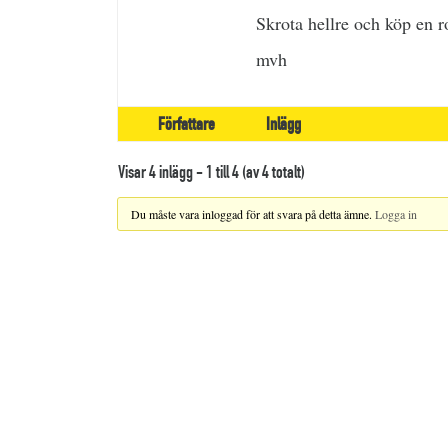
Skrota hellre och köp en ro
mvh
Författare
Inlägg
Visar 4 inlägg - 1 till 4 (av 4 totalt)
Du måste vara inloggad för att svara på detta ämne.
Logga in