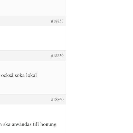
#18858
#18859
 också söka lokal
#18860
n ska användas till honung