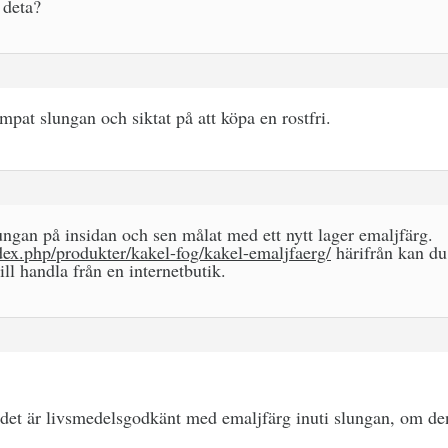
 deta?
pat slungan och siktat på att köpa en rostfri.
lungan på insidan och sen målat med ett nytt lager emaljfärg.
ex.php/produkter/kakel-fog/kakel-emaljfaerg/
härifrån kan du
ill handla från en internetbutik.
t det är livsmedelsgodkänt med emaljfärg inuti slungan, om de