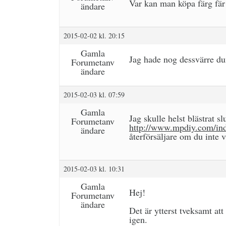
Var kan man köpa färg fär
ändare
2015-02-02 kl. 20:15
Gamla
Jag hade nog dessvärre dum
Forumetanv
ändare
2015-02-03 kl. 07:59
Gamla
Jag skulle helst blästrat s
Forumetanv
http://www.mpdiy.com/ind
ändare
återförsäljare om du inte v
2015-02-03 kl. 10:31
Gamla
Hej!
Forumetanv
ändare
Det är ytterst tveksamt at
igen.