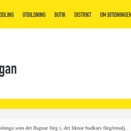
ODLING
UTBILDNING
BUTIK
DISTRIKT
OM BITIDNINGE
ngan
lunga som det flagnar färg i, det liknar badkars färg/emalj.