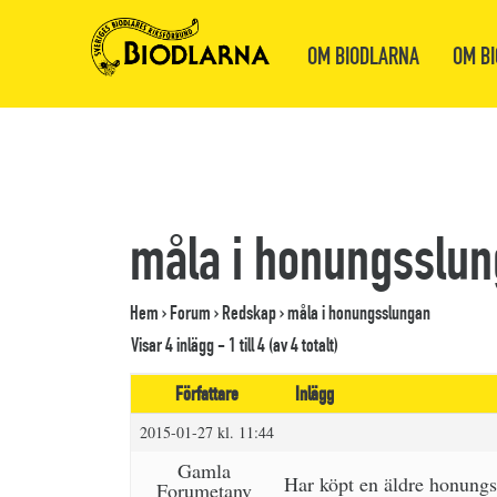
OM BIODLARNA
OM BI
måla i honungsslu
Hem
›
Forum
›
Redskap
›
måla i honungsslungan
Visar 4 inlägg - 1 till 4 (av 4 totalt)
Författare
Inlägg
2015-01-27 kl. 11:44
Gamla
Har köpt en äldre honungss
Forumetanv