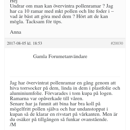
Hej
Undrar om man kan övervintra pollenramar ? Jag
har ca 10 ramar med mkt pollen och lite foder i –
vad är bäst att göra med dem ? Hört att de kan
mögla. Tacksam för tips.
Anna
2017-08-05 kl. 18:53
#20030
Gamla Forumetanvändare
Jag har övervintrat pollenramar en gång genom att
hiva torrsocker på dem, linda in dem i plastfolie och
aluminiumfolie. Förvarades i tom kupa på logen.
Ramarna var opåverkade till våren.
Senare har ja funnit att bina har bra koll på
mögelfritt pollen själva och har undanstoppat i
kupan så de klarar en rivstart på vårkanten. Men är
du osäker på tillgången så funkar ovanstående.
/M