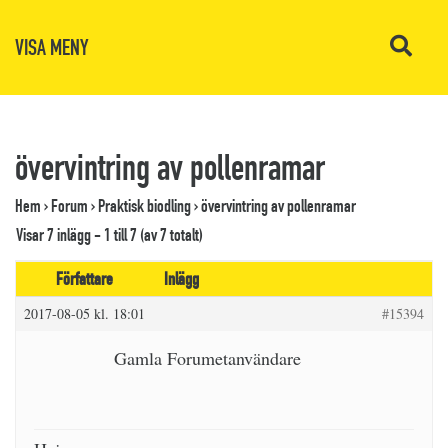
VISA MENY
övervintring av pollenramar
Hem
›
Forum
›
Praktisk biodling
›
övervintring av pollenramar
Visar 7 inlägg - 1 till 7 (av 7 totalt)
Författare
Inlägg
2017-08-05 kl. 18:01
#15394
Gamla Forumetanvändare