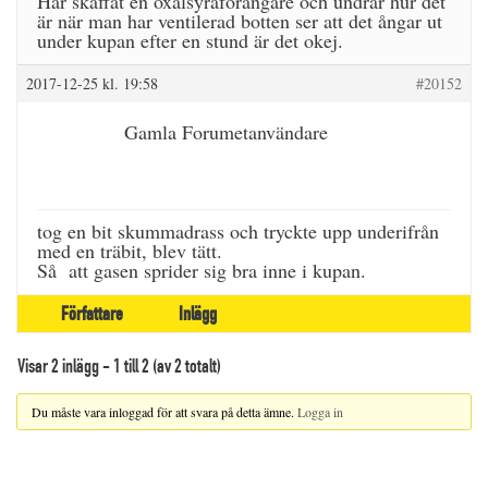
Har skaffat en oxalsyraförångare och undrar hur det
är när man har ventilerad botten ser att det ångar ut
under kupan efter en stund är det okej.
2017-12-25 kl. 19:58
#20152
Gamla Forumetanvändare
tog en bit skummadrass och tryckte upp underifrån
med en träbit, blev tätt.
Så att gasen sprider sig bra inne i kupan.
Författare
Inlägg
Visar 2 inlägg - 1 till 2 (av 2 totalt)
Du måste vara inloggad för att svara på detta ämne.
Logga in