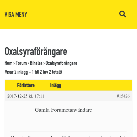
VISA MENY
Oxalsyraförångare
Hem
›
Forum
›
Bihälsa
›
Oxalsyraförångare
Visar 2 inlägg - 1 till 2 (av 2 totalt)
Författare
Inlägg
2017-12-25 kl. 17:11
#15426
Gamla Forumetanvändare