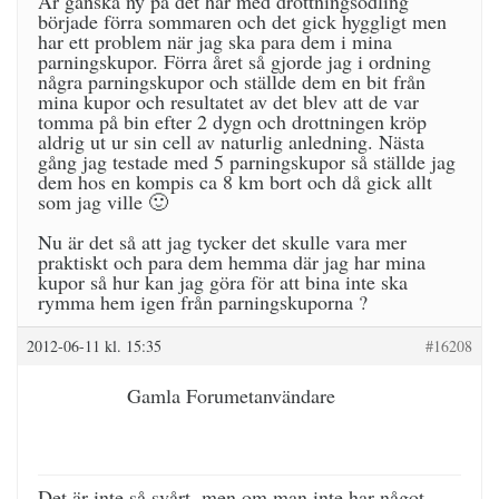
Är ganska ny på det här med drottningsodling
började förra sommaren och det gick hyggligt men
har ett problem när jag ska para dem i mina
parningskupor. Förra året så gjorde jag i ordning
några parningskupor och ställde dem en bit från
mina kupor och resultatet av det blev att de var
tomma på bin efter 2 dygn och drottningen kröp
aldrig ut ur sin cell av naturlig anledning. Nästa
gång jag testade med 5 parningskupor så ställde jag
dem hos en kompis ca 8 km bort och då gick allt
som jag ville 🙂
Nu är det så att jag tycker det skulle vara mer
praktiskt och para dem hemma där jag har mina
kupor så hur kan jag göra för att bina inte ska
rymma hem igen från parningskuporna ?
2012-06-11 kl. 15:35
#16208
Gamla Forumetanvändare
Det är inte så svårt, men om man inte har något