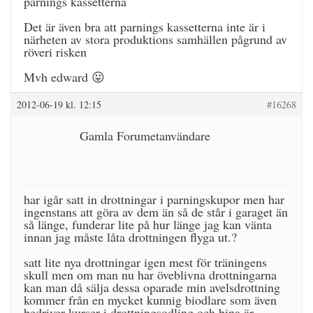
parnings kassetterna
Det är även bra att parnings kassetterna inte är i
närheten av stora produktions samhällen pågrund av
röveri risken
Mvh edward 😛
2012-06-19 kl. 12:15
#16268
Gamla Forumetanvändare
har igår satt in drottningar i parningskupor men har
ingenstans att göra av dem än så de står i garaget än
så länge, funderar lite på hur länge jag kan vänta
innan jag måste låta drottningen flyga ut.?
satt lite nya drottningar igen mest för träningens
skull men om man nu har öveblivna drottningarna
kan man då sälja dessa oparade min avelsdrottning
kommer från en mycket kunnig biodlare som även
bedriver kurser i drottningsodling och bina är