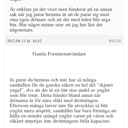
Är enklare på det viset men funderar på en annan
sak när jag parar hemma är att de parar sig med
sina egna drönare och att det med tiden blir arga
bin. Har något minne utav att jag har läst det
någonstans.
2012-06-11 kl. 16:42
#16210
Gamla Forumetanvändare
Jo parar du hemma och inte har så många
samhällen får du ganska säkert en hel del ”skjutet
yngel”, dvs att det är en rätt stor andel av ynglet
som blir tomt. Detta händer bland annat när
drönarna är för nära släkt med drottningen.
Eftersom många larver inte får utvecklas så blir
ynglet mera utspritt, samhället har bara förmåga att
hålla en mindre mängd ynglet varmt på våren och
såklart utnyttjas inte drottningens fulla kapacitet.