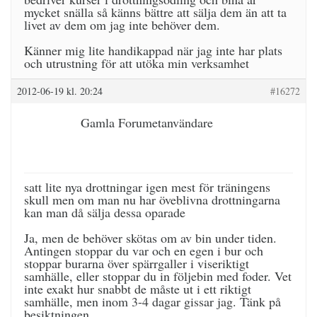
mycket snälla så känns bättre att sälja dem än att ta
livet av dem om jag inte behöver dem.
Känner mig lite handikappad när jag inte har plats
och utrustning för att utöka min verksamhet
2012-06-19 kl. 20:24
#16272
Gamla Forumetanvändare
satt lite nya drottningar igen mest för träningens
skull men om man nu har öveblivna drottningarna
kan man då sälja dessa oparade
Ja, men de behöver skötas om av bin under tiden.
Antingen stoppar du var och en egen i bur och
stoppar burarna över spärrgaller i viseriktigt
samhälle, eller stoppar du in följebin med foder. Vet
inte exakt hur snabbt de måste ut i ett riktigt
samhälle, men inom 3-4 dagar gissar jag. Tänk på
besiktningen.