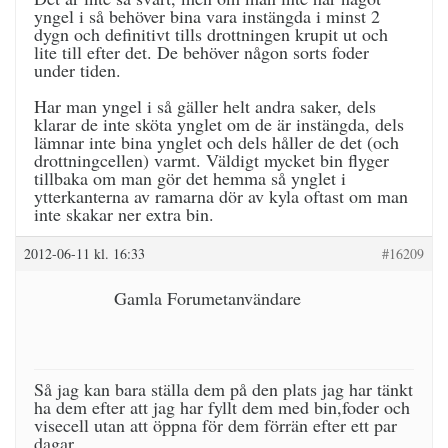
yngel i så behöver bina vara instängda i minst 2
dygn och definitivt tills drottningen krupit ut och
lite till efter det. De behöver någon sorts foder
under tiden.
Har man yngel i så gäller helt andra saker, dels
klarar de inte sköta ynglet om de är instängda, dels
lämnar inte bina ynglet och dels håller de det (och
drottningcellen) varmt. Väldigt mycket bin flyger
tillbaka om man gör det hemma så ynglet i
ytterkanterna av ramarna dör av kyla oftast om man
inte skakar ner extra bin.
2012-06-11 kl. 16:33
#16209
Gamla Forumetanvändare
Så jag kan bara ställa dem på den plats jag har tänkt
ha dem efter att jag har fyllt dem med bin,foder och
visecell utan att öppna för dem förrän efter ett par
dagar.