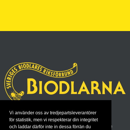
Sveriges Biodlares Riksförbund
Vi använder oss av tredjepartsleverantörer
Borgmästaregatan 26, 596 34 Skänninge
för statistik, men vi respekterar din integritet
Telefon 0142- 48 20 00, E-post: info@biodlarna.se
och laddar därför inte in dessa förrän du