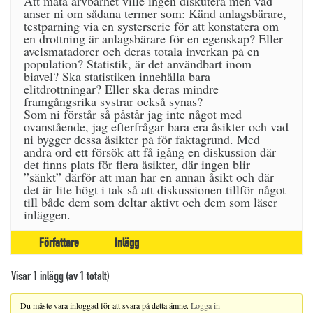
Att mäta arvbarhet ville ingen diskutera men vad
anser ni om sådana termer som: Känd anlagsbärare,
testparning via en systerserie för att konstatera om
en drottning är anlagsbärare för en egenskap? Eller
avelsmatadorer och deras totala inverkan på en
population? Statistik, är det användbart inom
biavel? Ska statistiken innehålla bara
elitdrottningar? Eller ska deras mindre
framgångsrika systrar också synas?
Som ni förstår så påstår jag inte något med
ovanstående, jag efterfrågar bara era åsikter och vad
ni bygger dessa åsikter på för faktagrund. Med
andra ord ett försök att få igång en diskussion där
det finns plats för flera åsikter, där ingen blir
”sänkt” därför att man har en annan åsikt och där
det är lite högt i tak så att diskussionen tillför något
till både dem som deltar aktivt och dem som läser
inläggen.
Författare
Inlägg
Visar 1 inlägg (av 1 totalt)
Du måste vara inloggad för att svara på detta ämne.
Logga in