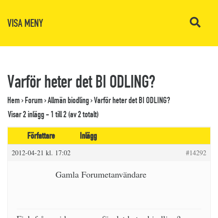
VISA MENY
Varför heter det BI ODLING?
Hem
›
Forum
›
Allmän biodling
›
Varför heter det BI ODLING?
Visar 2 inlägg - 1 till 2 (av 2 totalt)
Författare
Inlägg
2012-04-21 kl. 17:02
#14292
Gamla Forumetanvändare