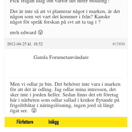
Fick frågan idag om varför det heter biodling?
Det är inte så att vi planterar något i marken, är det
någon som vet vart det kommer i från? Kanske
något för språk forskan på svt att ta tag i ?
mvh edward 😛
2012-04-25 kl. 18:52
#15890
Gamla Forumetanvändare
Men vi odlar ju bin. Det behöver inte vara i marken
för att det är odling. Jag odlar mina intressen, det
sker inte i jorden heller. Sedan finns det ett företag
här i närheten som odlar sallad i krukor flytande på
frigolitbåtar i näringslösning, ingen jord så långt
ögat ser. 😮
Författare
Inlägg