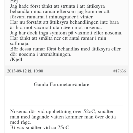
Hej
Jag hade först tänkt att strunta i att ättiksyra
behandla mina ramar eftersom jag kommer att
förvara ramarna i minusgrader i vinter.
Har nu förstått att ättiksyra behandlingen inte bara
är bra mot vaxmott utan även mot nosema.
Jag har dock inga symtom på vaxmott eller nosema.
Har tänkt att smälta ner ett antal ramar i min
saftmaja.
Bör dessa ramar först behandlas med ättiksyra eller
dör nosema i ursmältningen.
/Kjell
2013-09-12 kl. 10:00
#17636
Gamla Forumetanvändare
Nosema dör vid upphettning över 52oC, smälter
man med ångande vatten kommer man över detta
med råge.
Bi vax smälter vid ca 75oC