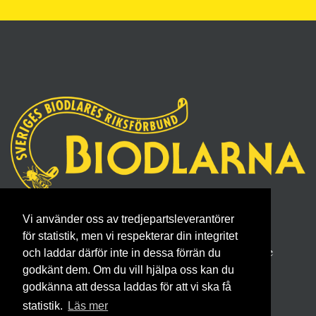
Sveriges Biodlares Riksförbund
Vi använder oss av tredjepartsleverantörer
Borgmästaregatan 26, 596 34 Skänninge
för statistik, men vi respekterar din integritet
Telefon 0142- 48 20 00, E-post: info@biodlarna.se
och laddar därför inte in dessa förrän du
godkänt dem. Om du vill hjälpa oss kan du
Köpvillkor för medlemskap
godkänna att dessa laddas för att vi ska få
statistik.
Läs mer