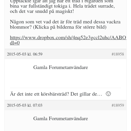
Upptäckte igår att jag har ett träd i bigården som
bina var fullständigt tokiga i. Hela trädet surrade,
och det var snudd på magiskt!
Någon som vet vad det är för träd med dessa vackra
blommor? (Klicka på bilderna för större bild)
https://www.dropbox.com/sh/4nq52e3gccl2uhc/AABO
dl=0
2015-05-03 kl. 06:59
#18958
Gamla Forumetanvändare
Är det inte ett körsbärsträd? Det gillar de… 🙂
2015-05-03 kl. 07:03
#18959
Gamla Forumetanvändare