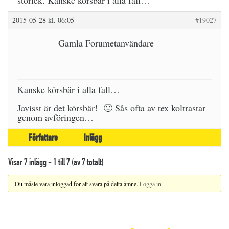
storlek. Kanske körsbär i alla fall…
2015-05-28 kl. 06:05
#19027
Gamla Forumetanvändare
Kanske körsbär i alla fall…
Javisst är det körsbär! 🙂 Sås ofta av tex koltrastar
genom avföringen…
Författare
Inlägg
Visar 7 inlägg - 1 till 7 (av 7 totalt)
Du måste vara inloggad för att svara på detta ämne.
Logga in