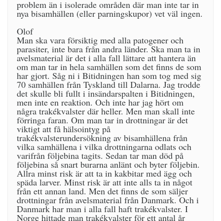
problem än i isolerade områden där man inte tar in
nya bisamhällen (eller parningskupor) vet väl ingen.
Olof
Man ska vara försiktig med alla patogener och
parasiter, inte bara från andra länder. Ska man ta in
avelsmaterial är det i alla fall lättare att hantera än
om man tar in hela samhällen som det finns de som
har gjort. Såg ni i Bitidningen han som tog med sig
70 samhällen från Tyskland till Dalarna. Jag trodde
det skulle bli fullt i insändarspalten i Bitidningen,
men inte en reaktion. Och inte har jag hört om
några trakékvalster där heller. Men man skall inte
förringa faran. Om man tar in drottningar är det
viktigt att få hälsointyg på
trakékvalsterundersökning av bisamhällena från
vilka samhällena i vilka drottningarna odlats och
varifrån följebina tagits. Sedan tar man död på
följebina så snart burarna anlänt och byter följebin.
Allra minst risk är att ta in kakbitar med ägg och
späda larver. Minst risk är att inte alls ta in något
från ett annan land. Men det finns de som säljer
drottningar från avelsmaterial från Danmark. Och i
Danmark har man i alla fall haft trakékvalster. I
Norge hittade man trakékvalster för ett antal år