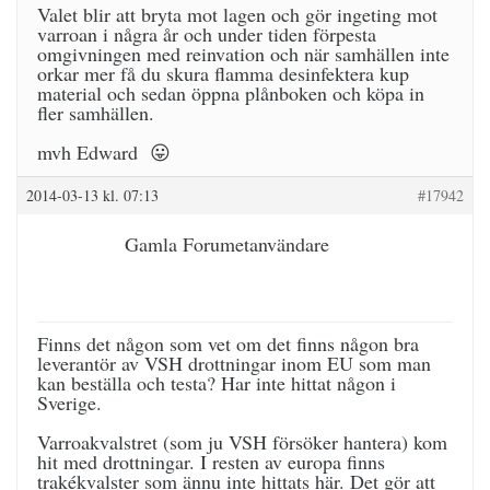
Valet blir att bryta mot lagen och gör ingeting mot
varroan i några år och under tiden förpesta
omgivningen med reinvation och när samhällen inte
orkar mer få du skura flamma desinfektera kup
material och sedan öppna plånboken och köpa in
fler samhällen.
mvh Edward 😛
2014-03-13 kl. 07:13
#17942
Gamla Forumetanvändare
Finns det någon som vet om det finns någon bra
leverantör av VSH drottningar inom EU som man
kan beställa och testa? Har inte hittat någon i
Sverige.
Varroakvalstret (som ju VSH försöker hantera) kom
hit med drottningar. I resten av europa finns
trakékvalster som ännu inte hittats här. Det gör att