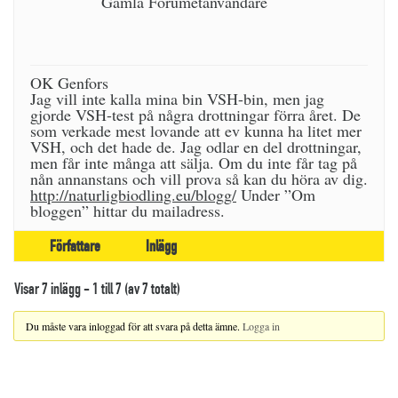
Gamla Forumetanvändare
OK Genfors
Jag vill inte kalla mina bin VSH-bin, men jag
gjorde VSH-test på några drottningar förra året. De
som verkade mest lovande att ev kunna ha litet mer
VSH, och det hade de. Jag odlar en del drottningar,
men får inte många att sälja. Om du inte får tag på
nån annanstans och vill prova så kan du höra av dig.
http://naturligbiodling.eu/blogg/
Under ”Om
bloggen” hittar du mailadress.
Författare
Inlägg
Visar 7 inlägg - 1 till 7 (av 7 totalt)
Du måste vara inloggad för att svara på detta ämne.
Logga in