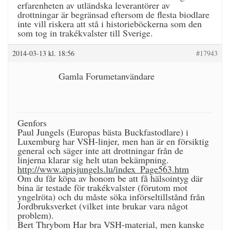
erfarenheten av utländska leverantörer av
drottningar är begränsad eftersom de flesta biodlare
inte vill riskera att stå i historieböckerna som den
som tog in trakékvalster till Sverige.
2014-03-13 kl. 18:56
#17943
Gamla Forumetanvändare
Genfors
Paul Jungels (Europas bästa Buckfastodlare) i
Luxemburg har VSH-linjer, men han är en försiktig
general och säger inte att drottningar från de
linjerna klarar sig helt utan bekämpning.
http://www.apisjungels.lu/index_Page563.htm
Om du får köpa av honom be att få hälsointyg där
bina är testade för trakékvalster (förutom mot
yngelröta) och du måste söka införseltillstånd från
Jordbruksverket (vilket inte brukar vara något
problem).
Bert Thrybom Har bra VSH-material, men kanske