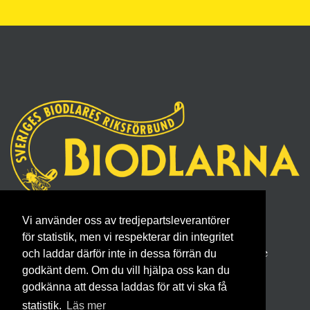
Sveriges Biodlares Riksförbund
Vi använder oss av tredjepartsleverantörer
Borgmästaregatan 26, 596 34 Skänninge
för statistik, men vi respekterar din integritet
Telefon 0142- 48 20 00, E-post: info@biodlarna.se
och laddar därför inte in dessa förrän du
godkänt dem. Om du vill hjälpa oss kan du
Köpvillkor för medlemskap
godkänna att dessa laddas för att vi ska få
statistik.
Läs mer