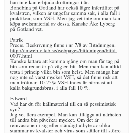
han inte kan erbjuda drottningar i år.
Bondbina på Gotland har också lägre infertilitet på
kvalstren, vilken är ungefär samma sak, i alla fall i
praktiken, som VSH. Men jag vet inte om man kan
köpa avelsmaterial av dessa. Kanske Åke Lyberg
på Gotland vet.
Patrik
Precis. Beskrivning finns i nr 7/8 av Bitidningen.
http://dmweb.v-tab.se/webpages/bitidningen/bitid-
0007.html
Kanske lättare att komma igång om man får tag på
bin som redan är på väg en bit. Men man kan alltid
testa i princip vilka bin som helst. Men många har
nog inte så värst mycket VSH, så det finns risk att
man tröttnar. 10-25% VSH-index är närmast att
kalla bakgrundsbrus, i alla fall 10 %.
Edward
Vad har du för källmaterial till en så pessimistisk
syn?
Jag vet flera exempel. Man kan tillägga att närheten
till andra bin påverkar mycket. Om det är
reinvasionen i sig eller ständigt utbyte av olika
stammar av kvalster och virus som ställer till större