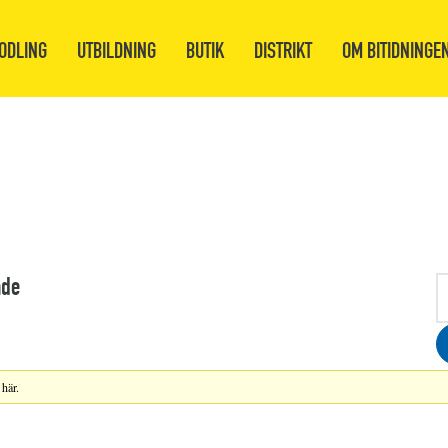
ODLING
UTBILDNING
BUTIK
DISTRIKT
OM BITIDNINGE
ade
här.