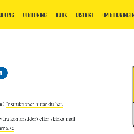
ODLING
UTBILDNING
BUTIK
DISTRIKT
OM BITIDNINGE
N
en?
Instruktioner hittar du här.
åra kontorstider) eller skicka mail
rna.se