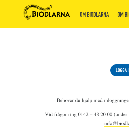
OM BIODLARNA
OM BI
LOGGA I
Behöver du hjälp med inloggning
Vid frågor ring 0142 – 48 20 00 (under v
info@biodla