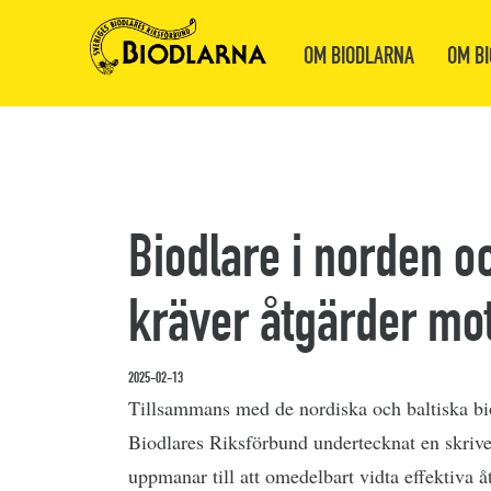
OM BIODLARNA
OM BI
Biodlare i norden o
kräver åtgärder mo
2025-02-13
Tillsammans med de nordiska och baltiska bi
Biodlares Riksförbund undertecknat en skriv
uppmanar till att omedelbart vidta effektiva å