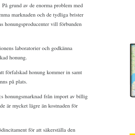
. På grund av de enorma problem med
mma marknaden och de tydliga brister
pas honungsproducenter vill förbunden
nionens laboratorier och godkänna
nskad honung.
t förfalskad honung kommer in samt
nns på plats.
U:s honungsmarknad från import av billig
nde är mycket lägre än kostnaden för
incitament för att säkerställa den