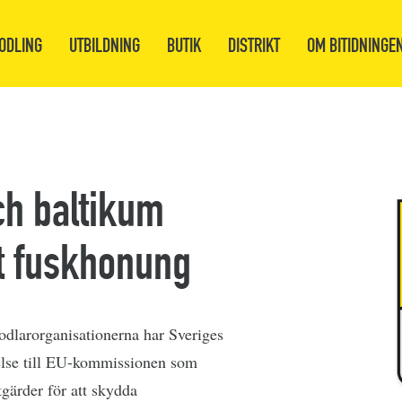
ODLING
UTBILDNING
BUTIK
DISTRIKT
OM BITIDNINGE
ch baltikum
t fuskhonung
odlarorganisationerna har Sveriges
else till EU-kommissionen som
tgärder för att skydda