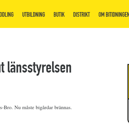
ODLING
UTBILDNING
BUTIK
DISTRIKT
OM BITIDNINGE
t länsstyrelsen
ds-Bro. Nu måste bigårdar brännas.