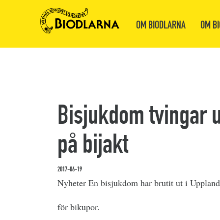
OM BIODLARNA
OM BI
Bisjukdom tvingar u
på bijakt
2017-06-19
Nyheter En bisjukdom har brutit ut i Upplan
för bikupor.