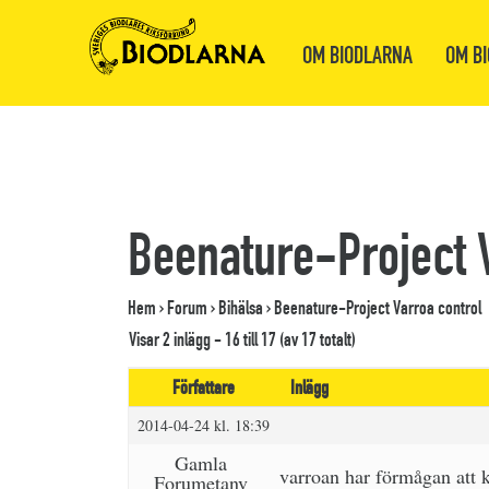
OM BIODLARNA
OM BI
Beenature-Project 
Hem
›
Forum
›
Bihälsa
›
Beenature-Project Varroa control
Visar 2 inlägg - 16 till 17 (av 17 totalt)
Författare
Inlägg
2014-04-24 kl. 18:39
Gamla
varroan har förmågan att 
Forumetanv