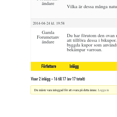
ändare
Vilka är dessa många natur
2014-04-24 kl. 19:58
Gamla
Du har förutom den ovan n
Forumetanv
att tillföra dessa i bikup
ändare
byggda kupor som används i
bekämpar varroan.
Författare
Inlägg
Visar 2 inlägg - 16 till 17 (av 17 totalt)
Du måste vara inloggad för att svara på detta ämne.
Logga in