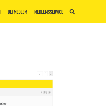
N
BLI MEDLEM
MEDLEMSSERVICE
←
1
2
#18219
nder