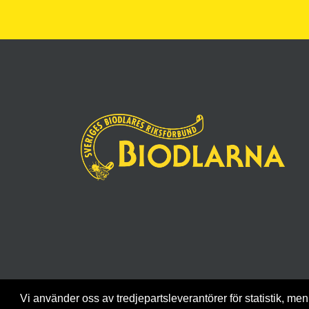
Vi använder oss av tredjepartsleverantörer för statistik, men 