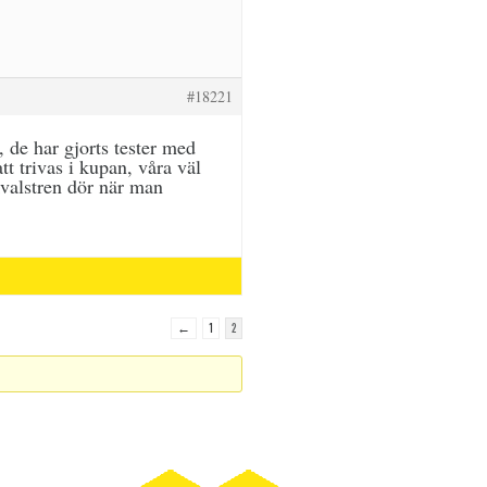
#18221
 de har gjorts tester med
t trivas i kupan, våra väl
kvalstren dör när man
←
1
2