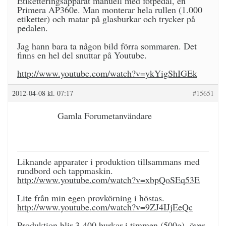
Etiketteringsapparat manuell med fotpedal, en
Primera AP360e. Man monterar hela rullen (1.000
etiketter) och matar på glasburkar och trycker på
pedalen.
Jag hann bara ta någon bild förra sommaren. Det
finns en hel del snuttar på Youtube.
http://www.youtube.com/watch?v=ykYigShIGEk
2012-04-08 kl. 07:17
#15651
Gamla Forumetanvändare
Liknande apparater i produktion tillsammans med
rundbord och tappmaskin.
http://www.youtube.com/watch?v=xbpQoSEq53E
Lite från min egen provkörning i höstas.
http://www.youtube.com/watch?v=9ZJ4IJjEeQc
Produktion blir 3-400 burkar i timmen (500g), över