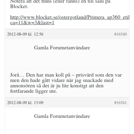
Notera att det finns (eller fanns) en till salu på
Blocket.
http://www.blocket.se/ostergotland/Primera_ap360_etik
ca=11&w=3&last=1
2012-08-09 kl. 12:56
#16540
Gamla Forumetanvändare
Jorå… Den har man koll på – prisvärd som den var
men den hade gått vidare när jag snackade med
annonsören så det är ju lite konstigt att den
fortfarande ligger ute.
2012-08-09 kl. 13:09
#16541
Gamla Forumetanvändare