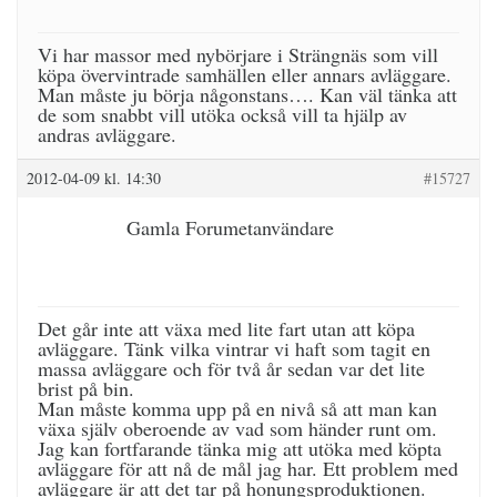
Vi har massor med nybörjare i Strängnäs som vill
köpa övervintrade samhällen eller annars avläggare.
Man måste ju börja någonstans…. Kan väl tänka att
de som snabbt vill utöka också vill ta hjälp av
andras avläggare.
2012-04-09 kl. 14:30
#15727
Gamla Forumetanvändare
Det går inte att växa med lite fart utan att köpa
avläggare. Tänk vilka vintrar vi haft som tagit en
massa avläggare och för två år sedan var det lite
brist på bin.
Man måste komma upp på en nivå så att man kan
växa själv oberoende av vad som händer runt om.
Jag kan fortfarande tänka mig att utöka med köpta
avläggare för att nå de mål jag har. Ett problem med
avläggare är att det tar på honungsproduktionen.