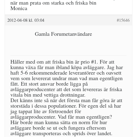
när man prata om starka och friska bin
Monica
2012-04-08 kl. 03:04
#15646
Gamla Forumetanvändare
Håller med om att friska bin är prio #1. För att
kunna växa får man ibland köpa avläggare. Jag har
haft 5-6 rekommenderade leverantörer och oavsett
vem som levererat undrar man vad man egentligen
fått. Ett stort ansvar borde ligga på
avläggarproducenter att det som levereras är friska
vitala bin med vettiga drottningar.
Det känns inte så när det första man får göra är att
storstäda i dessa populationer. För egen del så har
jag tappat lite av förtroendet för
avläggarproducenter. Vad får man egentligen?
Här borde man kunna sätta en norm för hur
avläggare borde se ut och fungera eftersom
avläggare transporteras och sprids över landet.