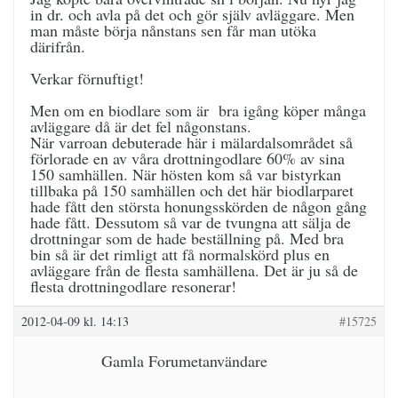
in dr. och avla på det och gör själv avläggare. Men
man måste börja nånstans sen får man utöka
därifrån.
Verkar förnuftigt!
Men om en biodlare som är bra igång köper många
avläggare då är det fel någonstans.
När varroan debuterade här i mälardalsområdet så
förlorade en av våra drottningodlare 60% av sina
150 samhällen. När hösten kom så var bistyrkan
tillbaka på 150 samhällen och det här biodlarparet
hade fått den största honungsskörden de någon gång
hade fått. Dessutom så var de tvungna att sälja de
drottningar som de hade beställning på. Med bra
bin så är det rimligt att få normalskörd plus en
avläggare från de flesta samhällena. Det är ju så de
flesta drottningodlare resonerar!
2012-04-09 kl. 14:13
#15725
Gamla Forumetanvändare