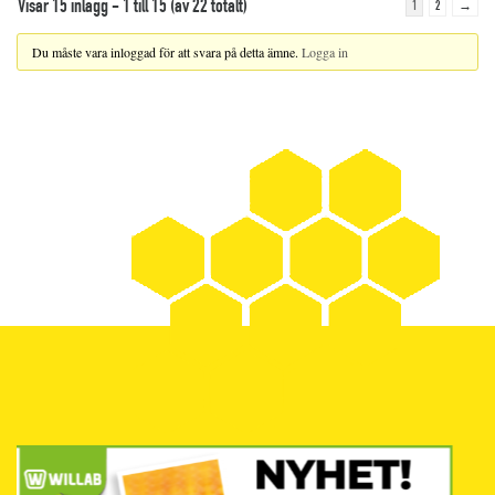
Visar 15 inlägg - 1 till 15 (av 22 totalt)
1
2
→
Du måste vara inloggad för att svara på detta ämne.
Logga in