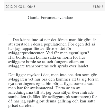
2012-04-08 kl. 06:48
#15648
Gamla Forumetanvändare
…Det känns inte så när det första man får göra är
att storstäda i dessa populationer. För egen del så
har jag tappat lite av förtroendet för
avläggarproducenter. Vad får man egentligen?
Här borde man kunna sätta en norm för hur
avläggare borde se ut och fungera eftersom
avläggare transporteras och sprids över landet.
Det ligger mycket i det, men inte ens den som gör
avläggaren vet hur bra den kommer att ta sig förrän
nya drottingens egna bin börjat flyga oavsett vad
man har för avelsmaterial. Detta är en av
anledningarna till att jag bara säljer övervintrade
samhällen (istället för avläggare på sommaren) för
då har jag själv gjort denna gallring och kan sätta
priset därefter.