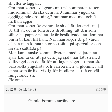
sh eller avläggare.
Om man köper avläggare mitt på sommaren (efter
midsommar) då ska dem ha 3 rammar yngel, en
äggläggande drottning,2 rammar med mat och 5
mellanväggar.
Om man köper övervintrade sh då är det april-maj.
Se till att det är föra årets drottning, att den som
säljer ha papper på att de är besiktigade, att dem har
bin från kant till kant. När man köper de på våren
då ska man kunna i stor sett sätta på spargaller och
första skattlåda på.
Man kan kanske komma överens med säljaren att
själv kan ta en titt på den. jag själv har fått sh med
kalkyngel och det är för att lagen säger att man ska
bara kolla yngelröta och varroa men vi glömmer allt
annat som är lika viktig för biodlare.. att få en väl
fungerande sh.
//Monica
2012-04-08 kl. 19:08
#15699
Gamla Forumetanvändare