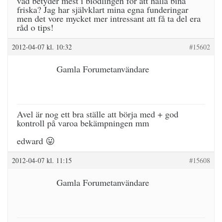
vad betyder mest i biodlingen för att hålla bina
friska? Jag har självklart mina egna funderingar
men det vore mycket mer intressant att få ta del era
råd o tips!
2012-04-07 kl. 10:32
#15602
Gamla Forumetanvändare
Avel är nog ett bra ställe att börja med + god
kontroll på varoa bekämpningen mm
edward 😛
2012-04-07 kl. 11:15
#15608
Gamla Forumetanvändare