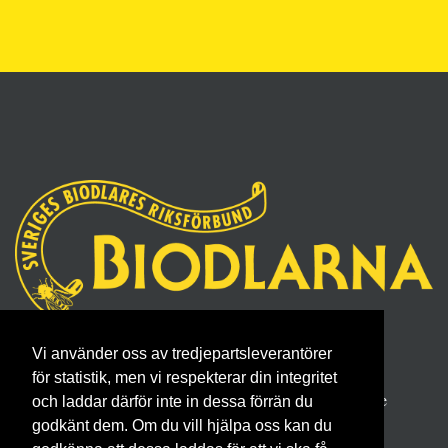
Sveriges Biodlares Riksförbund
Vi använder oss av tredjepartsleverantörer
Borgmästaregatan 26, 596 34 Skänninge
för statistik, men vi respekterar din integritet
Telefon 0142- 48 20 00, E-post: info@biodlarna.se
och laddar därför inte in dessa förrän du
godkänt dem. Om du vill hjälpa oss kan du
Köpvillkor för medlemskap