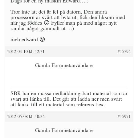
Dags för en ny maskin Edward…..
Tror inte att det är fel på datorn, Den andra
processorn är svårt att byta ut, fick den liksom med
när jag föddes 😮 Fyller man på med något nytt
ramlar något gammalt ut ::)
mvh edward 😛
2012-04-10 kl. 12:31
#15794
Gamla Forumetanvändare
SBR har en massa nedladdningsbart material som är
svårt att länka till. Det går att ladda ner men svårt
att länka till ett material som referens t ex.
2012-05-08 kl. 10:34
#15971
Gamla Forumetanvändare