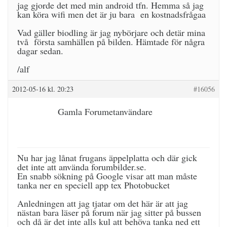
jag gjorde det med min android tfn. Hemma så jag
kan köra wifi men det är ju bara en kostnadsfrågaa
Vad gäller biodling är jag nybörjare och detär mina
två första samhällen på bilden. Hämtade för några
dagar sedan.
/alf
2012-05-16 kl. 20:23
#16056
Gamla Forumetanvändare
Nu har jag lånat frugans äppelplatta och där gick
det inte att använda forumbilder.se.
En snabb sökning på Google visar att man måste
tanka ner en speciell app tex Photobucket
Anledningen att jag tjatar om det här är att jag
nästan bara läser på forum när jag sitter på bussen
och då är det inte alls kul att behöva tanka ned ett