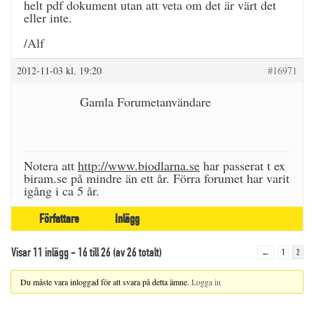
helt pdf dokument utan att veta om det är värt det
eller inte.
/Alf
2012-11-03 kl. 19:20
#16971
Gamla Forumetanvändare
Notera att
http://www.biodlarna.se
har passerat t ex
biram.se på mindre än ett år. Förra forumet har varit
igång i ca 5 år.
Författare
Inlägg
Visar 11 inlägg - 16 till 26 (av 26 totalt)
←
1
2
Du måste vara inloggad för att svara på detta ämne.
Logga in