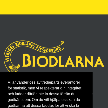
Sveriges Biodlares Riksförbund
Vi använder oss av tredjepartsleverantörer
Borgmästaregatan 26, 596 34 Skänninge
för statistik, men vi respekterar din integritet
Telefon 0142- 48 20 00, E-post: info@biodlarna.se
och laddar därför inte in dessa förrän du
godkänt dem. Om du vill hjälpa oss kan du
Köpvillkor för medlemskap
godkänna att dessa laddas för att vi ska få