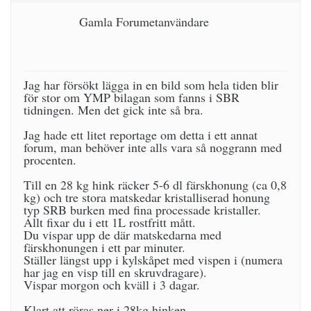
Gamla Forumetanvändare
Jag har försökt lägga in en bild som hela tiden blir
för stor om YMP bilagan som fanns i SBR
tidningen. Men det gick inte så bra.
Jag hade ett litet reportage om detta i ett annat
forum, man behöver inte alls vara så noggrann med
procenten.
Till en 28 kg hink räcker 5-6 dl färskhonung (ca 0,8
kg) och tre stora matskedar kristalliserad honung
typ SRB burken med fina processade kristaller.
Allt fixar du i ett 1L rostfritt mått.
Du vispar upp de där matskedarna med
färskhonungen i ett par minuter.
Ställer längst upp i kylskåpet med vispen i (numera
har jag en visp till en skruvdragare).
Vispar morgon och kväll i 3 dagar.
Klart att röras ner i 28kg hinken.