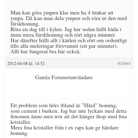
Man kan göra ympen klar men ha 4 hinkar att
ympa. Då kan man dela ympen och röra ut den med
färskhonung.
Röra en dag till i kylen. Jag har sedan hällt båda i
ännu mera färskhonung och rört några minuter.
Har därefter hällt allt i kärlen och rört om ordentligt
tills alla meleringar försvunnit (ett par minuter).
Allt har fungerat bra här också.
2012-04-08 kl. 14:52
#15663
Gamla Forumetanvändare
Ett problem som hörs ibland är ”Hård” honung,
som cement i burken. Jag har inte lyckats med detta
fenomen ännu men tror att det hänger ihop med fina
kristaller.
Mera fina kristaller från t ex raps kan ge hårdare
honung.