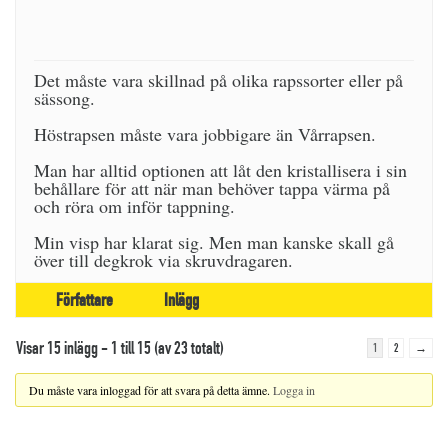
Det måste vara skillnad på olika rapssorter eller på
sässong.
Höstrapsen måste vara jobbigare än Vårrapsen.
Man har alltid optionen att låt den kristallisera i sin
behållare för att när man behöver tappa värma på
och röra om inför tappning.
Min visp har klarat sig. Men man kanske skall gå
över till degkrok via skruvdragaren.
Författare
Inlägg
Visar 15 inlägg - 1 till 15 (av 23 totalt)
1
2
→
Du måste vara inloggad för att svara på detta ämne.
Logga in