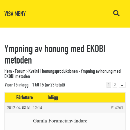
VISA MENY
Ympning av honung med EKOBI
metoden
Hem
›
Forum
›
Kvalité i honungsproduktionen
›
Ympning av honung med
EKOBI metoden
Visar 15 inlägg - 1 till 15 (av 23 totalt)
1
2
→
Författare
Inlägg
2012-04-08 kl. 12:14
#14263
Gamla Forumetanvändare