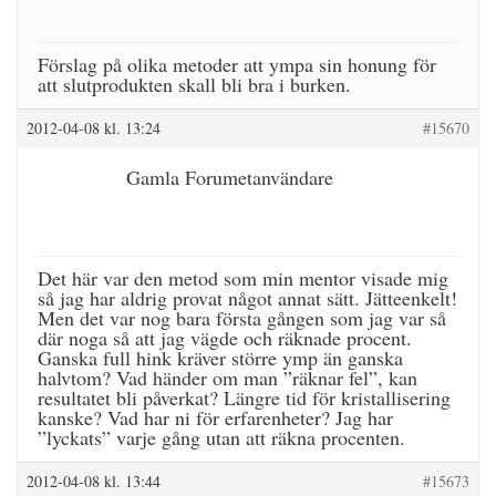
Förslag på olika metoder att ympa sin honung för
att slutprodukten skall bli bra i burken.
2012-04-08 kl. 13:24
#15670
Gamla Forumetanvändare
Det här var den metod som min mentor visade mig
så jag har aldrig provat något annat sätt. Jätteenkelt!
Men det var nog bara första gången som jag var så
där noga så att jag vägde och räknade procent.
Ganska full hink kräver större ymp än ganska
halvtom? Vad händer om man ”räknar fel”, kan
resultatet bli påverkat? Längre tid för kristallisering
kanske? Vad har ni för erfarenheter? Jag har
”lyckats” varje gång utan att räkna procenten.
2012-04-08 kl. 13:44
#15673