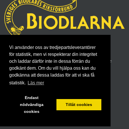
Sveriges Biodlares Riksförbund
Vi använder oss av tredjepartsleverantörer
Borgmästaregatan 26, 596 34 Skänninge
för statistik, men vi respekterar din integritet
Telefon 0142- 48 20 00, E-post: info@biodlarna.se
och laddar därför inte in dessa förrän du
godkänt dem. Om du vill hjälpa oss kan du
Köpvillkor för medlemskap
godkänna att dessa laddas för att vi ska få
statistik.
Läs mer
Endast
nödvändiga
Tillåt cookies
cookies