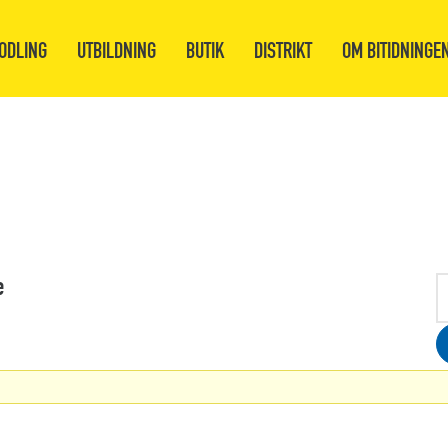
ODLING
UTBILDNING
BUTIK
DISTRIKT
OM BITIDNINGE
e