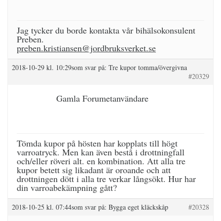
Jag tycker du borde kontakta vår bihälsokonsulent
Preben.
preben.kristiansen@jordbruksverket.se
2018-10-29 kl. 10:29
som svar på:
Tre kupor tomma/övergivna
#20329
Gamla Forumetanvändare
Tömda kupor på hösten har kopplats till högt
varroatryck. Men kan även bestå i drottningfall
och/eller röveri alt. en kombination. Att alla tre
kupor betett sig likadant är oroande och att
drottningen dött i alla tre verkar långsökt. Hur har
din varroabekämpning gått?
2018-10-25 kl. 07:44
som svar på:
Bygga eget kläckskåp
#20328