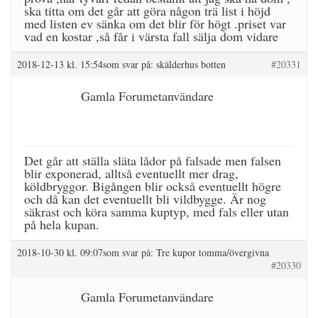
ska titta om det går att göra någon trä list i höjd
med listen ev sänka om det blir för högt .priset var
vad en kostar ,så får i värsta fall sälja dom vidare
2018-12-13 kl. 15:54
som svar på:
skälderhus botten
#20331
Gamla Forumetanvändare
Det går att ställa släta lådor på falsade men falsen
blir exponerad, alltså eventuellt mer drag,
köldbryggor. Bigången blir också eventuellt högre
och då kan det eventuellt bli vildbygge. Är nog
säkrast och köra samma kuptyp, med fals eller utan
på hela kupan.
2018-10-30 kl. 09:07
som svar på:
Tre kupor tomma/övergivna
#20330
Gamla Forumetanvändare