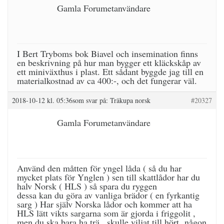
Gamla Forumetanvändare
I Bert Tryboms bok Biavel och insemination finns
en beskrivning på hur man bygger ett kläckskåp av
ett miniväxthus i plast. Ett sådant byggde jag till en
materialkostnad av ca 400:-, och det fungerar väl.
2018-10-12 kl. 05:36
som svar på:
Träkupa norsk
#20327
Gamla Forumetanvändare
Använd den måtten för yngel låda ( så du har
mycket plats för Ynglen ) sen till skattlådor har du
halv Norsk ( HLS ) så spara du ryggen
dessa kan du göra av vanliga brädor ( en fyrkantig
sarg ) Har själv Norska lådor och kommer att ha
HLS lätt vikts sargarna som är gjorda i friggolit ,
men du ska bara ha trä , skulle viljat till hört någon