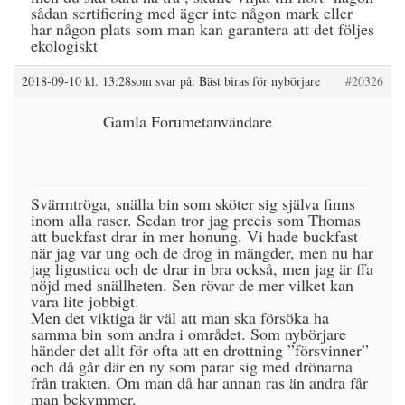
sådan sertifiering med äger inte någon mark eller
har någon plats som man kan garantera att det följes
ekologiskt
2018-09-10 kl. 13:28
som svar på:
Bäst biras för nybörjare
#20326
Gamla Forumetanvändare
Svärmtröga, snälla bin som sköter sig själva finns
inom alla raser. Sedan tror jag precis som Thomas
att buckfast drar in mer honung. Vi hade buckfast
när jag var ung och de drog in mängder, men nu har
jag ligustica och de drar in bra också, men jag är ffa
nöjd med snällheten. Sen rövar de mer vilket kan
vara lite jobbigt.
Men det viktiga är väl att man ska försöka ha
samma bin som andra i området. Som nybörjare
händer det allt för ofta att en drottning ”försvinner”
och då går där en ny som parar sig med drönarna
från trakten. Om man då har annan ras än andra får
man bekymmer.