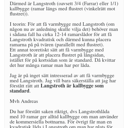
Därmed är Langstroth (oavsett 3/4 (Farrar) eller 1/1)
kallbygge (ramar längs med flustret (vinkelrätt mot
flustret)).
I teorin: För att få varmbygge med Langstroth (om
någon nu av anledning skulle vilja det) behöver man
i sådana fall ha cirka 12-14 ramarslådor för att få
Langstroth kvadratisk och därmed kunna placera
ramarna på på tvären (parallellt med flustret).
Ett annat teoretiskt sätt att få varmbygge med
Langstroth är att placera flustret på långsidan,
istället för på kortsidan som är standard. Då kvittar
det hur många ramar man har per låda.
Jag är på inget sätt intresserad av att få varmbygge
med Langstroth. Jag vill bara säkerställa att jag har
Langstroth är kallbygge som
förstått rätt att
standard
.
Mvh Andreas
Du har förstått saken riktigt, dvs Langstrothlåda
med 10 ramar ger alltid kallbygge om man använder
de kommersiella bottnarna. För övrigt får man en
kvadratisk låda i Langstroth om man har plats för