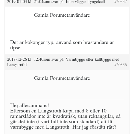
2019-01-03 kl. 21:04
som svar på:
Innerväggar i yngelcell
#20337
Gamla Forumetanvändare
Det är kokonger typ, använd som braständare är
tipset.
2018-12-26 kl. 12:40
som svar på:
Varmbygge eller kallbygge med
Langstroth?
#20336
Gamla Forumetanvändare
Hej allesammans!
Eftersom en Langstroth-kupa med 8 eller 10
ramarslådor inte är kvadratisk, utan rektangulär, så
går det inte (i vart fall inte som standard) att få
varmbygge med Langstroth. Har jag förstått rätt?