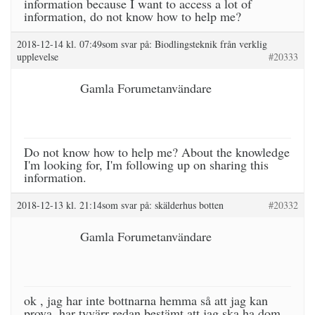
information because I want to access a lot of
information, do not know how to help me?
2018-12-14 kl. 07:49
som svar på:
Biodlingsteknik från verklig
upplevelse
#20333
Gamla Forumetanvändare
Do not know how to help me? About the knowledge
I'm looking for, I'm following up on sharing this
information.
2018-12-13 kl. 21:14
som svar på:
skälderhus botten
#20332
Gamla Forumetanvändare
ok , jag har inte bottnarna hemma så att jag kan
prova ,har tyvärr redan bestämt att jag ska ha dom ,