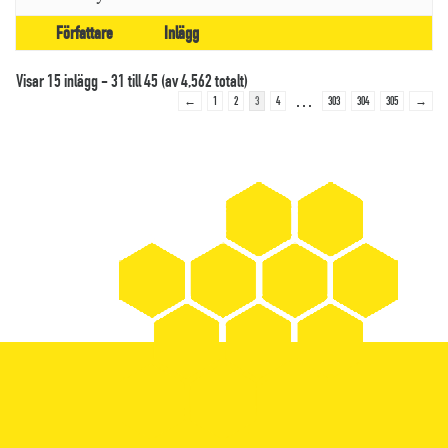
Författare
Inlägg
Visar 15 inlägg - 31 till 45 (av 4,562 totalt)
…
←
1
2
3
4
303
304
305
→