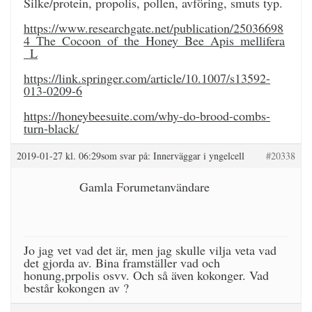
Silke/protein, propolis, pollen, avföring, smuts typ.
https://www.researchgate.net/publication/25036698
4_The_Cocoon_of_the_Honey_Bee_Apis_mellifera
_L
https://link.springer.com/article/10.1007/s13592-
013-0209-6
https://honeybeesuite.com/why-do-brood-combs-
turn-black/
2019-01-27 kl. 06:29
som svar på:
Innerväggar i yngelcell
#20338
Gamla Forumetanvändare
Jo jag vet vad det är, men jag skulle vilja veta vad
det gjorda av. Bina framställer vad och
honung,prpolis osvv. Och så även kokonger. Vad
består kokongen av ?