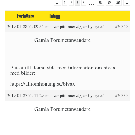
…
←
1
2
3
4
303
304
305
→
Författare
Inlägg
2019-01-28 kl. 09:54
som svar på:
Innerväggar i yngelcell
#20340
Gamla Forumetanvändare
Putsat till denna sida med information om bivax
med bilder:
https://alltomhonung.se/bivax
2019-01-27 kl. 11:29
som svar på:
Innerväggar i yngelcell
#20339
Gamla Forumetanvändare