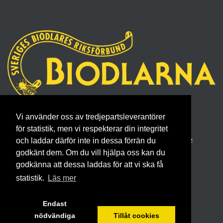
Sveriges Biodlares Riksförbund
Vi använder oss av tredjepartsleverantörer
Borgmästaregatan 26, 596 34 Skänninge
för statistik, men vi respekterar din integritet
Telefon 0142- 48 20 00, E-post: info@biodlarna.se
och laddar därför inte in dessa förrän du
Köpvillkor för medlemskap
godkänt dem. Om du vill hjälpa oss kan du
godkänna att dessa laddas för att vi ska få
statistik.
Läs mer
Endast
nödvändiga
Tillåt cookies